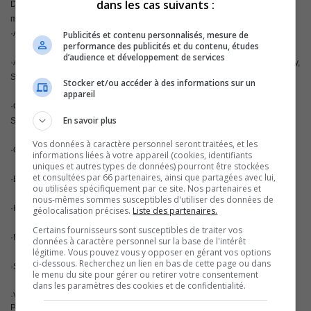
dans les cas suivants :
Dans la catégorie «Femme travaillant dans un métier majoritairement
masculin» les nommées sont :
·Anne Salvas, Soudeuse-assembleuse, Tremson inc.
Publicités et contenu personnalisés, mesure de
performance des publicités et du contenu, études
d’audience et développement de services
·Audrey Alie, Enseignante en techniques d’usinage, Centre Bernard-Gariépy,
Sorel-Tracy
Stocker et/ou accéder à des informations sur un
appareil
·Chantal Hamel, Conductrice et opératrice de machinerie lourde, Ville de
En savoir plus
Sorel-Tracy
Vos données à caractère personnel seront traitées, et les
·Chantal Laviolette, Tôlière, Philémon Courchesne Ventilation inc.
informations liées à votre appareil (cookies, identifiants
uniques et autres types de données) pourront être stockées
et consultées par 66 partenaires, ainsi que partagées avec lui,
·Erin Burns, Responsable de l’expédition, CNC Tracy inc.
ou utilisées spécifiquement par ce site. Nos partenaires et
nous-mêmes sommes susceptibles d'utiliser des données de
·Karine Gaivin, Machiniste, CNC Tracy inc.
géolocalisation précises.
Liste des partenaires.
Certains fournisseurs sont susceptibles de traiter vos
·Marily Hébert, Directrice générale, Volkswagen Sorel-Tracy
données à caractère personnel sur la base de l'intérêt
légitime. Vous pouvez vous y opposer en gérant vos options
ci-dessous. Recherchez un lien en bas de cette page ou dans
·Sophie Latour, Machiniste, CNC Tracy inc.
le menu du site pour gérer ou retirer votre consentement
dans les paramètres des cookies et de confidentialité.
·Valérie Ferron, Soudeuse, Novabus
Porté par
l’Orienthèque
, ce gala souligne l’apport de femmes étudiant ou