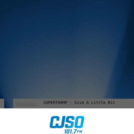
MUSIQUE :
rien manquer à Sorel-Tracy et la région, abonne-toi à notre in