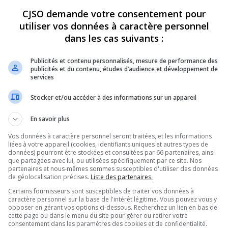
CJSO demande votre consentement pour
REVUES
OPINION
ÉMISSIONS
CONCOURS
utiliser vos données à caractère personnel
dans les cas suivants :
Publicités et contenu personnalisés, mesure de performance des
ENTRAVES SUR LE CHEMIN SAINT-ROCH
»
ARROSAGE
publicités et du contenu, études d’audience et développement de
services
PARTAGEZ
Stocker et/ou accéder à des informations sur un appareil
En savoir plus
Vos données à caractère personnel seront traitées, et les informations
liées à votre appareil (cookies, identifiants uniques et autres types de
données) pourront être stockées et consultées par 66 partenaires, ainsi
que partagées avec lui, ou utilisées spécifiquement par ce site. Nos
partenaires et nous-mêmes sommes susceptibles d'utiliser des données
de géolocalisation précises.
Liste des partenaires.
Certains fournisseurs sont susceptibles de traiter vos données à
caractère personnel sur la base de l'intérêt légitime. Vous pouvez vous y
opposer en gérant vos options ci-dessous. Recherchez un lien en bas de
cette page ou dans le menu du site pour gérer ou retirer votre
consentement dans les paramètres des cookies et de confidentialité.