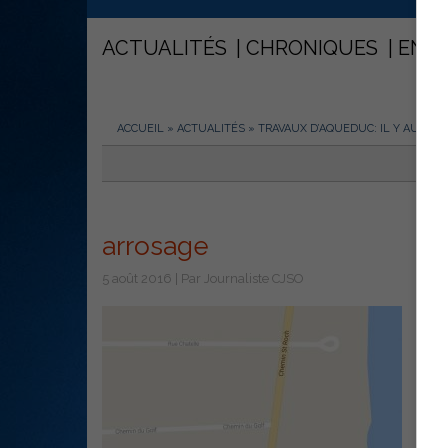
ACTUALITÉS
CHRONIQUES
ENT
ACCUEIL
»
ACTUALITÉS
»
TRAVAUX D’AQUEDUC: IL Y AURA 
arrosage
5 août 2016 | Par Journaliste CJSO