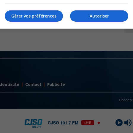
Gérer vos préférences
Autoriser
dentialité
Contact
Publicité
Concept
CJSO 101,7 FM
LIVE