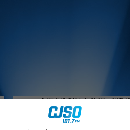
MUSIQUE :
rien manquer à Sorel-Tracy et la région, abonne-toi à notre in