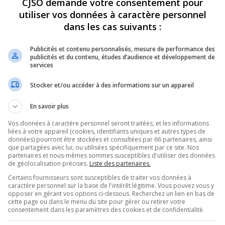
CJSO demande votre consentement pour
utiliser vos données à caractère personnel
REVUES
OPINION
ÉMISSIONS
CONCOURS
dans les cas suivants :
Publicités et contenu personnalisés, mesure de performance des
publicités et du contenu, études d’audience et développement de
services
R ET TITANE TRANSPORTÉ À L’HÔPITAL APRÈS AVOIR ÉTÉ ASPERGÉ D’UN
Stocker et/ou accéder à des informations sur un appareil
PARTAGEZ
En savoir plus
Vos données à caractère personnel seront traitées, et les informations
liées à votre appareil (cookies, identifiants uniques et autres types de
données) pourront être stockées et consultées par 66 partenaires, ainsi
que partagées avec lui, ou utilisées spécifiquement par ce site. Nos
partenaires et nous-mêmes sommes susceptibles d'utiliser des données
de géolocalisation précises.
Liste des partenaires.
Certains fournisseurs sont susceptibles de traiter vos données à
caractère personnel sur la base de l'intérêt légitime. Vous pouvez vous y
opposer en gérant vos options ci-dessous. Recherchez un lien en bas de
cette page ou dans le menu du site pour gérer ou retirer votre
consentement dans les paramètres des cookies et de confidentialité.