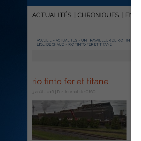
ACTUALITÉS
CHRONIQUES
ENT
ACCUEIL
»
ACTUALITÉS
»
UN TRAVAILLEUR DE RIO TINTO FE
LIQUIDE CHAUD
»
RIO TINTO FER ET TITANE
rio tinto fer et titane
3 août 2016 | Par Journaliste CJSO