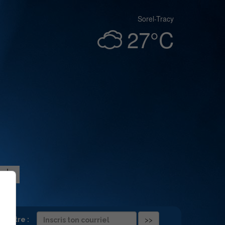
Sorel-Tracy
27°C
folettre :