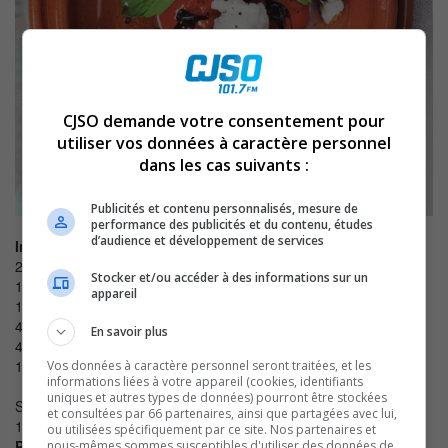
CJSO demande votre consentement pour
utiliser vos données à caractère personnel
dans les cas suivants :
Publicités et contenu personnalisés, mesure de
performance des publicités et du contenu, études
d’audience et développement de services
Ingrédients:
250ml (1tasse d’huile d’olive
Stocker et/ou accéder à des informations sur un
1 branche de thym
appareil
1 branche de romarin
4 gousses d’ail
En savoir plus
4 grappes de 5 tomates cerises
120g (4oz.) de fromage de chèvre frais
Vos données à caractère personnel seront traitées, et les
informations liées à votre appareil (cookies, identifiants
coupé en 16 morceaux
uniques et autres types de données) pourront être stockées
Sel et poivre
et consultées par 66 partenaires, ainsi que partagées avec lui,
10g (1/3 tasse) de basilic frais en fines lanières
ou utilisées spécifiquement par ce site. Nos partenaires et
Préparation:
nous-mêmes sommes susceptibles d'utiliser des données de