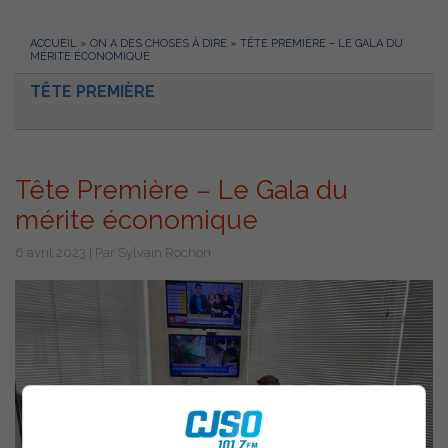
ACCUEIL
»
ON A DES CHOSES À DIRE
»
TÊTE PREMIÈRE – LE GALA DU
MÉRITE ÉCONOMIQUE
TÊTE PREMIÈRE
Tête Première – Le Gala du
mérite économique
6 avril 2023 | Par Sylvain Rochon