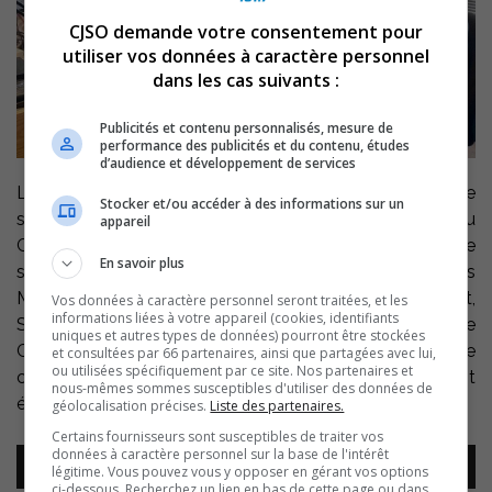
CJSO demande votre consentement pour
utiliser vos données à caractère personnel
dans les cas suivants :
Publicités et contenu personnalisés, mesure de
performance des publicités et du contenu, études
d’audience et développement de services
Le 29 avril, la région rendra hommage au dynamisme de
Stocker et/ou accéder à des informations sur un
ses entrepreneurs dans le cadre de la 35e édition du
appareil
Gala du mérite économique. Une belle occasion de
En savoir plus
souligner la vitalité et la vigueur de nos entreprises. Denis
Marion en parle avec des organisateurs de l’événement,
Vos données à caractère personnel seront traitées, et les
informations liées à votre appareil (cookies, identifiants
Stéphanie Desmarais du Cégep de Sorel-Tracy, Michèle
uniques et autres types de données) pourront être stockées
Gauthier de la SADC, Luc Martel de la Chambre de
et consultées par 66 partenaires, ainsi que partagées avec lui,
ou utilisées spécifiquement par ce site. Nos partenaires et
commerce et David Plasse de Développement
nous-mêmes sommes susceptibles d'utiliser des données de
économique Pierre-De Saurel.
géolocalisation précises.
Liste des partenaires.
Certains fournisseurs sont susceptibles de traiter vos
Lecteur
données à caractère personnel sur la base de l'intérêt
00:00
00:00
légitime. Vous pouvez vous y opposer en gérant vos options
audio
ci-dessous. Recherchez un lien en bas de cette page ou dans