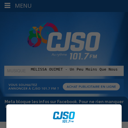
MENU
MUSIQUE
:
Meta bloque les infos sur Facebook. Pour ne rien manquer
à Sorel-Tracy et la région, abonne-toi à notre infolettre :