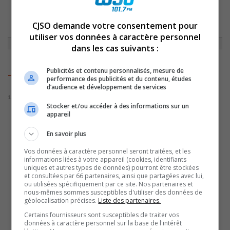
ACCUEIL
»
ON A DES CHOSES À DIRE
»
TÊTE PREMIÈRE – ÉMISSION DU 12
CJSO demande votre consentement pour
JANVIER 2023
»
TETEPREMIEREIMAGE
utiliser vos données à caractère personnel
dans les cas suivants :
Publicités et contenu personnalisés, mesure de
TetePremiereImage
performance des publicités et du contenu, études
d’audience et développement de services
12 janvier 2023 | Par Sylvain Rochon
Stocker et/ou accéder à des informations sur un
appareil
En savoir plus
Vos données à caractère personnel seront traitées, et les
informations liées à votre appareil (cookies, identifiants
uniques et autres types de données) pourront être stockées
et consultées par 66 partenaires, ainsi que partagées avec lui,
ou utilisées spécifiquement par ce site. Nos partenaires et
nous-mêmes sommes susceptibles d'utiliser des données de
géolocalisation précises.
Liste des partenaires.
Certains fournisseurs sont susceptibles de traiter vos
données à caractère personnel sur la base de l'intérêt