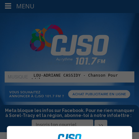
MENU
MUSIQUE
:
Meta bloque les infos sur Facebook. Pour ne rien manquer
à Sorel-Tracy et la région, abonne-toi à notre infolettre :