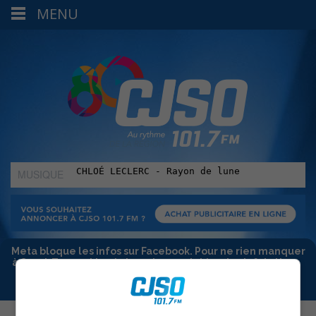
MENU
MUSIQUE
:
Meta bloque les infos sur Facebook. Pour ne rien manquer
à Sorel-Tracy et la région, abonne-toi à notre infolettre :