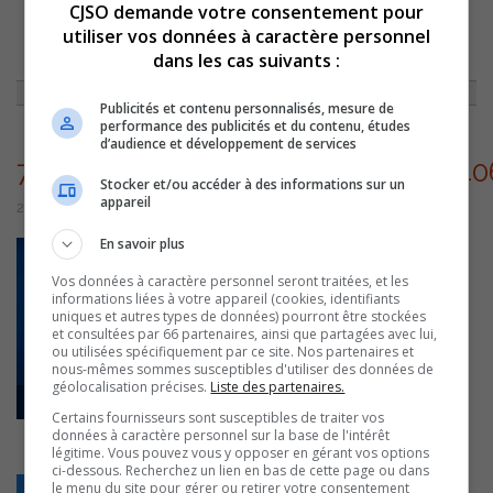
CJSO demande votre consentement pour
utiliser vos données à caractère personnel
ACCUEIL
»
ON A DES CHOSES À DIRE
»
TÊTE À TÊTE AVEC STÉPHANIE
dans les cas suivants :
DEMERS
»
733415080_27585191454444448_4066970206923760877_N
Publicités et contenu personnalisés, mesure de
performance des publicités et du contenu, études
d’audience et développement de services
733415080_27585191454444448_40
Stocker et/ou accéder à des informations sur un
appareil
2 juillet 2026 | Par Équipe CJSO
En savoir plus
Vos données à caractère personnel seront traitées, et les
informations liées à votre appareil (cookies, identifiants
uniques et autres types de données) pourront être stockées
et consultées par 66 partenaires, ainsi que partagées avec lui,
ou utilisées spécifiquement par ce site. Nos partenaires et
nous-mêmes sommes susceptibles d'utiliser des données de
géolocalisation précises.
Liste des partenaires.
Certains fournisseurs sont susceptibles de traiter vos
données à caractère personnel sur la base de l'intérêt
légitime. Vous pouvez vous y opposer en gérant vos options
ci-dessous. Recherchez un lien en bas de cette page ou dans
le menu du site pour gérer ou retirer votre consentement