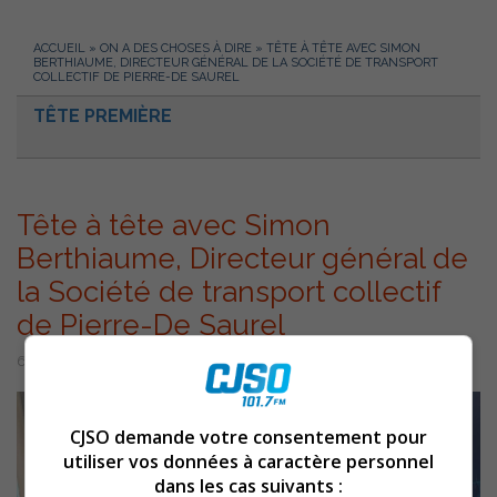
ACCUEIL
»
ON A DES CHOSES À DIRE
»
TÊTE À TÊTE AVEC SIMON
BERTHIAUME, DIRECTEUR GÉNÉRAL DE LA SOCIÉTÉ DE TRANSPORT
COLLECTIF DE PIERRE-DE SAUREL
TÊTE PREMIÈRE
Tête à tête avec Simon
Berthiaume, Directeur général de
la Société de transport collectif
de Pierre-De Saurel
6 août 2025 | Par Équipe CJSO
CJSO demande votre consentement pour
utiliser vos données à caractère personnel
dans les cas suivants :