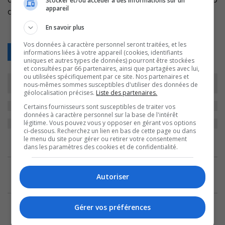
Stocker et/ou accéder à des informations sur un
appareil
de tennis à Laval.
En savoir plus
Vos données à caractère personnel seront traitées, et les
Retour
informations liées à votre appareil (cookies, identifiants
uniques et autres types de données) pourront être stockées
et consultées par 66 partenaires, ainsi que partagées avec lui,
ou utilisées spécifiquement par ce site. Nos partenaires et
nous-mêmes sommes susceptibles d'utiliser des données de
géolocalisation précises.
Liste des partenaires.
Certains fournisseurs sont susceptibles de traiter vos
données à caractère personnel sur la base de l'intérêt
légitime. Vous pouvez vous y opposer en gérant vos options
ci-dessous. Recherchez un lien en bas de cette page ou dans
le menu du site pour gérer ou retirer votre consentement
ARCHIVES
dans les paramètres des cookies et de confidentialité.
6 mars 2024
Autoriser
Le jeune prodige Léo St-Michel bat un record
10 décembre 2019
Gérer vos préférences
.