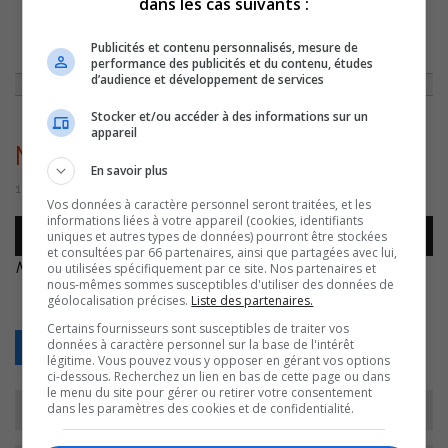
dans les cas suivants :
ACCUEIL
»
CHRONIQUES
»
LES SUGGESTIONS LITTÉRAIRES DE MÉLISSA
Publicités et contenu personnalisés, mesure de
DU 18 OCTOBRE
»
MELISSA – CAPSULE –
performance des publicités et du contenu, études
d’audience et développement de services
Stocker et/ou accéder à des informations sur un
appareil
MELISSA – capsule –
En savoir plus
18 octobre 2022 | Par Équipe CJSO
Vos données à caractère personnel seront traitées, et les
informations liées à votre appareil (cookies, identifiants
Lecteur
uniques et autres types de données) pourront être stockées
00:00
00:00
audio
et consultées par 66 partenaires, ainsi que partagées avec lui,
MELISSA – capsule –
.
ou utilisées spécifiquement par ce site. Nos partenaires et
nous-mêmes sommes susceptibles d'utiliser des données de
géolocalisation précises.
Liste des partenaires.
Certains fournisseurs sont susceptibles de traiter vos
données à caractère personnel sur la base de l'intérêt
Retour
légitime. Vous pouvez vous y opposer en gérant vos options
ci-dessous. Recherchez un lien en bas de cette page ou dans
le menu du site pour gérer ou retirer votre consentement
dans les paramètres des cookies et de confidentialité.