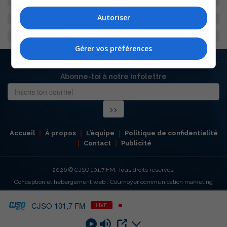
Autoriser
Gérer vos préférences
Abonne-toi à notre infolettre
Accueil
À propos
L’équipe
Politique de confidentialité
Contact
Publicité
2026
© CJSO 101,7 FM. Tous droits réservés.
Conception et hébergement web : Cournoyer communication marketing
CJSO 101,7 FM
LIVE