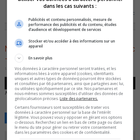
dans les cas suivants :
ACCUEIL
»
ACTUALITÉS
»
LA SUCCURSALE CONTRECOEUROISE DE CANAC
INAUGURÉE
»
MAUD ALLAIRE – INAUGURATION CANAC – 20220112
Publicités et contenu personnalisés, mesure de
performance des publicités et du contenu, études
d’audience et développement de services
Stocker et/ou accéder à des informations sur un
appareil
Maud Allaire – Inauguration Canac
– 20220112
En savoir plus
Vos données à caractère personnel seront traitées, et les
12 janvier 2023 | Par Sylvain Rochon
informations liées à votre appareil (cookies, identifiants
uniques et autres types de données) pourront être stockées
Lecteur
et consultées par 66 partenaires, ainsi que partagées avec lui,
00:00
00:00
audio
ou utilisées spécifiquement par ce site. Nos partenaires et
Maud Allaire – Inauguration Canac – 20220112
.
nous-mêmes sommes susceptibles d'utiliser des données de
géolocalisation précises.
Liste des partenaires.
Certains fournisseurs sont susceptibles de traiter vos
données à caractère personnel sur la base de l'intérêt
légitime. Vous pouvez vous y opposer en gérant vos options
Retour
ci-dessous. Recherchez un lien en bas de cette page ou dans
le menu du site pour gérer ou retirer votre consentement
dans les paramètres des cookies et de confidentialité.