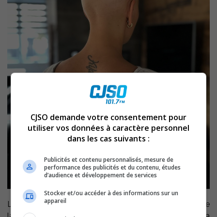
CJSO demande votre consentement pour
utiliser vos données à caractère personnel
dans les cas suivants :
Publicités et contenu personnalisés, mesure de
performance des publicités et du contenu, études
d’audience et développement de services
Stocker et/ou accéder à des informations sur un
appareil
L’
alopécie
est le mot scientifique utilisé pour parler de
la perte de cheveux. La forme la plus courante est la