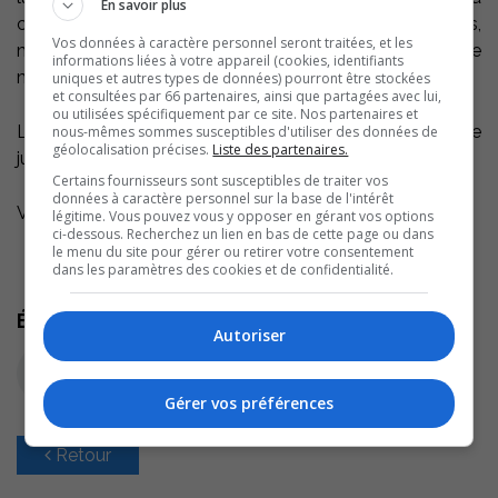
En savoir plus
calvitie qui est surtout présente chez les hommes,
Vos données à caractère personnel seront traitées, et les
même si les femmes peuvent aussi en souffrir dans une
informations liées à votre appareil (cookies, identifiants
moindre mesure.
uniques et autres types de données) pourront être stockées
et consultées par 66 partenaires, ainsi que partagées avec lui,
ou utilisées spécifiquement par ce site. Nos partenaires et
La jeune Soreloise, Katerine Desrosiers, doit vivre
nous-mêmes sommes susceptibles d'utiliser des données de
géolocalisation précises.
Liste des partenaires.
justement avec une forme d’alopécie.
Certains fournisseurs sont susceptibles de traiter vos
données à caractère personnel sur la base de l'intérêt
Voici son touchant témoignage.
légitime. Vous pouvez vous y opposer en gérant vos options
ci-dessous. Recherchez un lien en bas de cette page ou dans
le menu du site pour gérer ou retirer votre consentement
dans les paramètres des cookies et de confidentialité.
Écoutez l'extrait audio
Autoriser
Gérer vos préférences
Retour