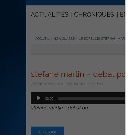
ACTUALITÉS
CHRONIQUES
ENT
ACCUEIL
»
NON CLASSÉ
»
LE SORELOIS STÉPHAN MARTIN A 
stefane martin – debat pq
7 septembre 2016 | Par Journaliste CJSO
Lecteur
00:00
audio
stefane martin – debat pq
.
Retour