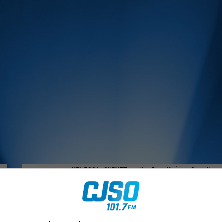
MUSIQUE :
rien manquer à Sorel-Tracy et la région, abonne-toi à notre in