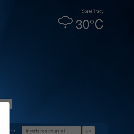
Sorel-Tracy
30°C
folettre :