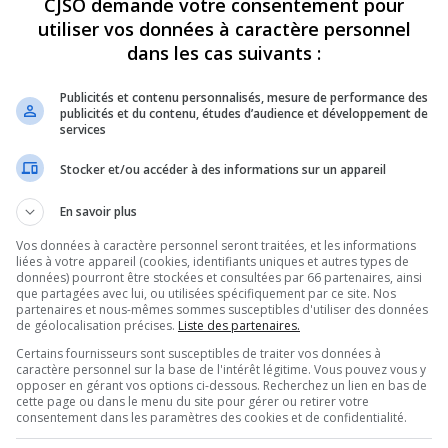
CJSO demande votre consentement pour
utiliser vos données à caractère personnel
REVUES
OPINION
ÉMISSIONS
CONCOURS
dans les cas suivants :
Publicités et contenu personnalisés, mesure de performance des
publicités et du contenu, études d’audience et développement de
services
ANIMÉ LE DÉBAT PÉQUISTE D’HIER
»
STEFANE MARTIN – DEBAT PQ
PARTAGEZ
Stocker et/ou accéder à des informations sur un appareil
En savoir plus
Vos données à caractère personnel seront traitées, et les informations
liées à votre appareil (cookies, identifiants uniques et autres types de
données) pourront être stockées et consultées par 66 partenaires, ainsi
que partagées avec lui, ou utilisées spécifiquement par ce site. Nos
partenaires et nous-mêmes sommes susceptibles d'utiliser des données
Utilisez
de géolocalisation précises.
Liste des partenaires.
00:00
les
Certains fournisseurs sont susceptibles de traiter vos données à
flèches
caractère personnel sur la base de l'intérêt légitime. Vous pouvez vous y
haut/bas
opposer en gérant vos options ci-dessous. Recherchez un lien en bas de
pour
cette page ou dans le menu du site pour gérer ou retirer votre
augmenter
consentement dans les paramètres des cookies et de confidentialité.
ou