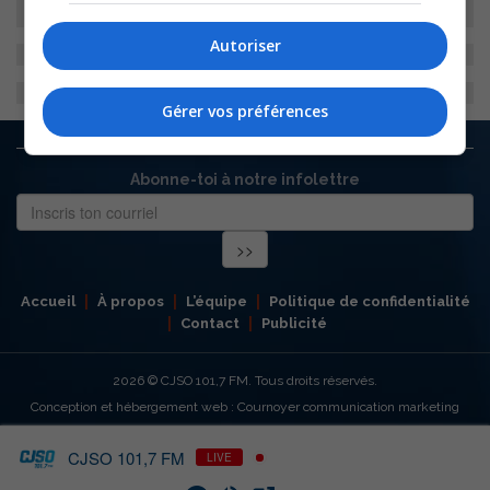
Autoriser
Gérer vos préférences
Abonne-toi à notre infolettre
Accueil
À propos
L’équipe
Politique de confidentialité
Contact
Publicité
2026
© CJSO 101,7 FM. Tous droits réservés.
Conception et hébergement web : Cournoyer communication marketing
CJSO 101,7 FM
LIVE