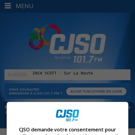
MENU
MUSIQUE
:
Meta bloque les infos sur Facebook. Pour ne rien manquer
à Sorel-Tracy et la région, abonne-toi à notre infolettre :
CJSO demande votre consentement pour