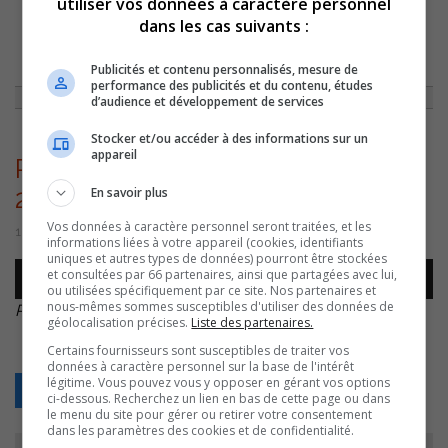
utiliser vos données à caractère personnel
dans les cas suivants :
ACCUEIL
»
ACTUALITÉS
»
SOREL-TRACY: UNE FÊTE NATIONALE SOUS LE
THÈME DU 75E ANNIVERSAIRE DE NAISSANCE DE GUY LAFLEUR LE 23
»
Publicités et contenu personnalisés, mesure de
PIERRE MONDOU – GUY LAFLEUR – 20260610
performance des publicités et du contenu, études
d’audience et développement de services
Stocker et/ou accéder à des informations sur un
appareil
Pierre Mondou – Guy Lafleur –
En savoir plus
20260610
Vos données à caractère personnel seront traitées, et les
10 juin 2026 | Par Sylvain Rochon
informations liées à votre appareil (cookies, identifiants
uniques et autres types de données) pourront être stockées
Lecteur
et consultées par 66 partenaires, ainsi que partagées avec lui,
00:00
00:00
audio
ou utilisées spécifiquement par ce site. Nos partenaires et
nous-mêmes sommes susceptibles d'utiliser des données de
Pierre Mondou – Guy Lafleur – 20260610
.
géolocalisation précises.
Liste des partenaires.
Certains fournisseurs sont susceptibles de traiter vos
données à caractère personnel sur la base de l'intérêt
légitime. Vous pouvez vous y opposer en gérant vos options
Retour
ci-dessous. Recherchez un lien en bas de cette page ou dans
le menu du site pour gérer ou retirer votre consentement
dans les paramètres des cookies et de confidentialité.