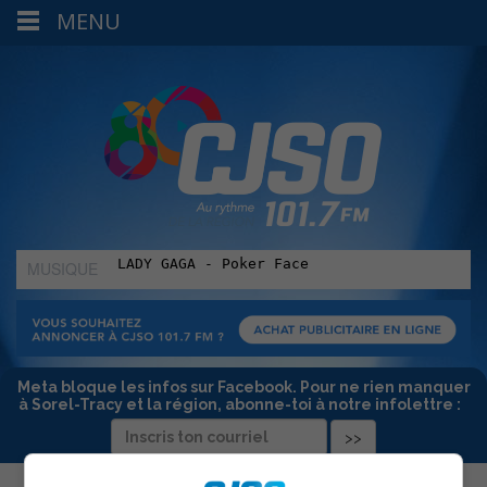
MENU
MUSIQUE
:
Meta bloque les infos sur Facebook. Pour ne rien manquer
à Sorel-Tracy et la région, abonne-toi à notre infolettre :