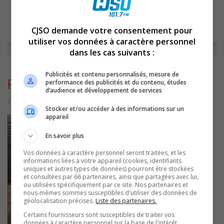
ACCUEIL
»
ACTUALITÉS
»
SOREL-TRACY: UNE FÊTE NATIONALE SOUS LE
CJSO demande votre consentement pour
THÈME DU 75E ANNIVERSAIRE DE NAISSANCE DE GUY LAFLEUR LE 23
»
FETENATIONALESORELTRACY
utiliser vos données à caractère personnel
dans les cas suivants :
Publicités et contenu personnalisés, mesure de
FeteNationaleSorelTracy
performance des publicités et du contenu, études
d’audience et développement de services
10 juin 2026 | Par Sylvain Rochon
Stocker et/ou accéder à des informations sur un
appareil
En savoir plus
Vos données à caractère personnel seront traitées, et les
informations liées à votre appareil (cookies, identifiants
uniques et autres types de données) pourront être stockées
et consultées par 66 partenaires, ainsi que partagées avec lui,
ou utilisées spécifiquement par ce site. Nos partenaires et
nous-mêmes sommes susceptibles d'utiliser des données de
géolocalisation précises.
Liste des partenaires.
Certains fournisseurs sont susceptibles de traiter vos
données à caractère personnel sur la base de l'intérêt