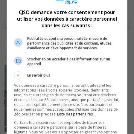
CJSO demande votre consentement pour
ACCUEIL
»
ACTUALITÉS
»
SOREL-TRACY : TRAVAUX DE 5 SEMAINES SUR
MCCARTHY
»
TRAVAUXMCCARTHY
utiliser vos données à caractère personnel
dans les cas suivants :
Publicités et contenu personnalisés, mesure de
performance des publicités et du contenu, études
TravauxMcCarthy
d’audience et développement de services
21 septembre 2022 | Par Sylvain Rochon
Stocker et/ou accéder à des informations sur un
appareil
En savoir plus
Vos données à caractère personnel seront traitées, et les
informations liées à votre appareil (cookies, identifiants
uniques et autres types de données) pourront être stockées
et consultées par 66 partenaires, ainsi que partagées avec lui,
ou utilisées spécifiquement par ce site. Nos partenaires et
nous-mêmes sommes susceptibles d'utiliser des données de
géolocalisation précises.
Liste des partenaires.
Certains fournisseurs sont susceptibles de traiter vos
données à caractère personnel sur la base de l'intérêt
légitime. Vous pouvez vous y opposer en gérant vos options