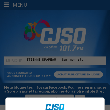
MENU
MUSIQUE
:
Meta bloque les infos sur Facebook. Pour ne rien manquer
à Sorel-Tracy et la région, abonne-toi à notre infolettre :