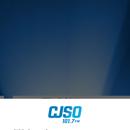
MUSIQUE :
rien manquer à Sorel-Tracy et la région, abonne-toi à notre in