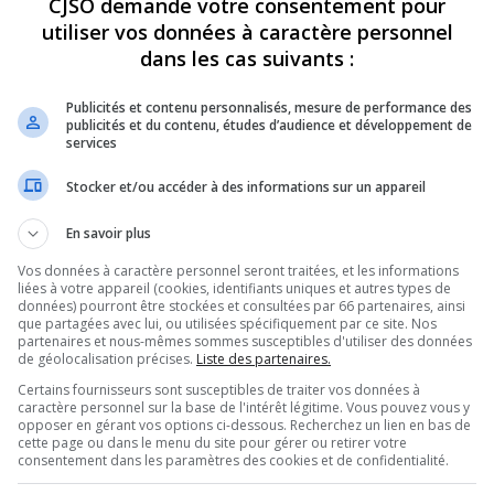
CJSO demande votre consentement pour
utiliser vos données à caractère personnel
REVUES
OPINION
ÉMISSIONS
CONCOURS
dans les cas suivants :
Publicités et contenu personnalisés, mesure de performance des
publicités et du contenu, études d’audience et développement de
services
 CARRÉ ROYAL FONT DÉBAT
»
CORINA BASTIANI – SANITAIRES CARRÉ ROYAL
Stocker et/ou accéder à des informations sur un appareil
PARTAGEZ
En savoir plus
Vos données à caractère personnel seront traitées, et les informations
 Carré royal – 20260604
liées à votre appareil (cookies, identifiants uniques et autres types de
données) pourront être stockées et consultées par 66 partenaires, ainsi
que partagées avec lui, ou utilisées spécifiquement par ce site. Nos
partenaires et nous-mêmes sommes susceptibles d'utiliser des données
de géolocalisation précises.
Liste des partenaires.
Utilisez
00:00
les
Certains fournisseurs sont susceptibles de traiter vos données à
flèches
caractère personnel sur la base de l'intérêt légitime. Vous pouvez vous y
60604
.
opposer en gérant vos options ci-dessous. Recherchez un lien en bas de
haut/bas
cette page ou dans le menu du site pour gérer ou retirer votre
pour
consentement dans les paramètres des cookies et de confidentialité.
augmenter