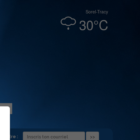
Sorel-Tracy
30°C
folettre :