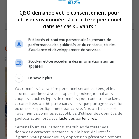
CJSO demande votre consentement pour
ACCUEIL
»
ACTUALITÉS
»
SOREL-TRACY: LES CANDIDATS À LA MAIRIE
INVITÉS DU COMMUNAUTAIRE
»
CANDIDATSCDC
utiliser vos données à caractère personnel
dans les cas suivants :
Publicités et contenu personnalisés, mesure de
performance des publicités et du contenu, études
CandidatsCDC
d’audience et développement de services
9 novembre 2022 | Par Sylvain Rochon
Stocker et/ou accéder à des informations sur un
appareil
En savoir plus
Vos données à caractère personnel seront traitées, et les
informations liées à votre appareil (cookies, identifiants
uniques et autres types de données) pourront être stockées
et consultées par 66 partenaires, ainsi que partagées avec lui,
ou utilisées spécifiquement par ce site. Nos partenaires et
nous-mêmes sommes susceptibles d'utiliser des données de
géolocalisation précises.
Liste des partenaires.
Certains fournisseurs sont susceptibles de traiter vos
données à caractère personnel sur la base de l'intérêt
légitime. Vous pouvez vous y opposer en gérant vos options