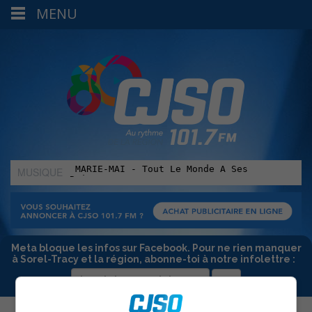
MENU
MUSIQUE
:
Meta bloque les infos sur Facebook. Pour ne rien manquer
à Sorel-Tracy et la région, abonne-toi à notre infolettre :