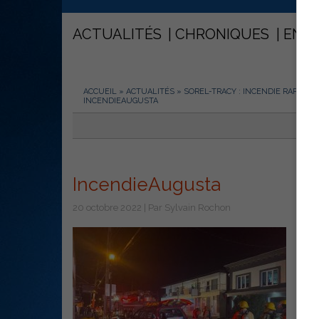
ACTUALITÉS
CHRONIQUES
ENT
ACCUEIL
»
ACTUALITÉS
»
SOREL-TRACY : INCENDIE RAPIDEM
INCENDIEAUGUSTA
IncendieAugusta
20 octobre 2022 | Par Sylvain Rochon