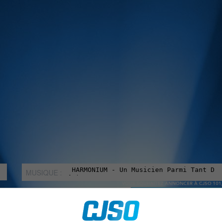
MUSIQUE :
rien manquer à Sorel-Tracy et la région, abonne-toi à notre in