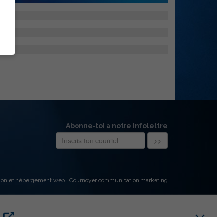
Abonne-toi à notre infolettre
ion et hébergement web : Cournoyer communication marketing