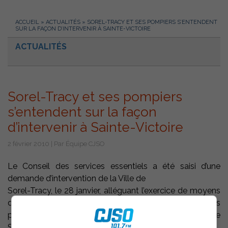
ACCUEIL
»
ACTUALITÉS
»
SOREL-TRACY ET SES POMPIERS S’ENTENDENT
SUR LA FAÇON D’INTERVENIR À SAINTE-VICTOIRE
ACTUALITÉS
Sorel-Tracy et ses pompiers
s’entendent sur la façon
d’intervenir à Sainte-Victoire
2 février 2010 | Par Équipe CJSO
Le Conseil des services essentiels a été saisi d’une
demande d’intervention de la Ville de
Sorel-Tracy, le 28 janvier, alléguant l’exercice de moyens
de pression par les pompiers membres du Syndicat des
pompiers et des pompières du Québec, section locale
Sorel-Tracy.