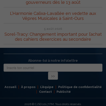
gouverneurs dès le 13 août
L’Harmonie Calixa-Lavallée en vedette aux
Vêpres Musicales à Saint-Ours
5 août 2026
Sorel-Tracy: Changement important pour l’achat
des cahiers d’exercices au secondaire
Abonne-toi à notre infolettre
Accueil
À propos
L’équipe
Politique de confidentialité
Contact
Publicité
2026
© CJSO 101,7 FM. Tous droits réservés.