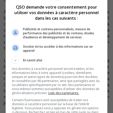
CJSO demande votre consentement pour
À la suite de l’intervention de la médiatrice assignée par
utiliser vos données à caractère personnel
dans les cas suivants :
le Conseil, lundi dernier, l’Employeur et le Syndicat ont
conclu une entente par laquelle le Syndicat s’engage à
Publicités et contenu personnalisés, mesure de
ce que la pratique usuelle de service sur le territoire de la
performance des publicités et du contenu, études
municipalité de Sainte-Victoire-de-Sorel, par le Service
d’audience et développement de services
de sécurité incendie de la Ville de Sorel-Tracy, soit en
Stocker et/ou accéder à des informations sur un
tous points maintenue.
appareil
En savoir plus
Le Conseil, ayant pris acte de l’engagement contenu à
l’entente, s’en déclare satisfait puisque les services
Vos données à caractère personnel seront traitées, et les
auxquels ont droit les citoyens seront assurés. Le
informations liées à votre appareil (cookies, identifiants
uniques et autres types de données) pourront être stockées
Conseil dépose sa décision au bureau du greffier de la
et consultées par 66 partenaires, ainsi que partagées avec lui,
Cour supérieure du district de Montréal conformément à
ou utilisées spécifiquement par ce site. Nos partenaires et
nous-mêmes sommes susceptibles d'utiliser des données de
l’article 111.20 du Code du travail, ce qui lui confère la
géolocalisation précises.
Liste des partenaires.
même force et le même effet que s’il s’agissait d’un
Certains fournisseurs sont susceptibles de traiter vos
jugement émanant de cette Cour.
données à caractère personnel sur la base de l'intérêt
légitime. Vous pouvez vous y opposer en gérant vos options
ci-dessous. Recherchez un lien en bas de cette page ou dans