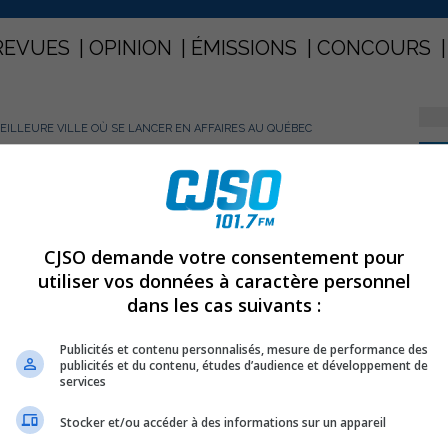
REVUES
OPINION
ÉMISSIONS
CONCOURS
EILLEURE VILLE OÙ SE LANCER EN AFFAIRES AU QUÉBEC
PARTAGEZ
meilleure ville où se lancer en
CJSO demande votre consentement pour
utiliser vos données à caractère personnel
dans les cas suivants :
Publicités et contenu personnalisés, mesure de performance des
publicités et du contenu, études d’audience et développement de
services
Stocker et/ou accéder à des informations sur un appareil