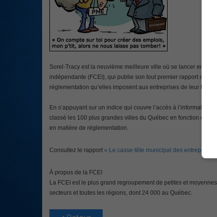
Sorel-Tracy est la neuvième meilleure ville où se lancer en aff
indépendante (FCEI), qui publie son tout premier rapport sur le
réglementation qu’elles imposent aux entreprises de leur territo
En s’appuyant sur un indice qui couvre l’accès à l’information, l
classé les 100 plus grandes villes du Québec en fonction des con
en matière de réglementation.
Consultez le rapport
« Le casse-tête municipal des entrepreneu
À propos de la FCEI
La FCEI est le plus grand regroupement de petites et moyenne
secteurs et toutes les régions, dont 24 000 au Québec.