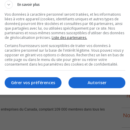
En savoir plus
Vos données à caractère personnel seront traitées, et les informations
liées à votre appareil (cookies, identifiants uniques et autres types de
données) pourront être stockées et consultées par 66 partenaires, ainsi
que partagées avec lui, ou utilisées spécifiquement par ce site. Nos
partenaires et nous-mêmes sommes susceptibles d'utiliser des données
de géolocalisation précises.
Liste des partenaires.
aires au Québec, selon la Fédération canadienne de l’entreprise
Certains fournisseurs sont susceptibles de traiter vos données à
s 100 plus grandes municipalités du Québec en fonction de la
caractère personnel sur la base de l'intérêt légitime. Vous pouvez vous y
ire.
opposer en gérant vos options ci-dessous. Recherchez un lien en bas de
cette page ou dans le menu du site pour gérer ou retirer votre
consentement dans les paramètres des cookies et de confidentialité.
a qualité de l’information et cadre réglementaire en vigueur la FCEI a
p
traintes qu’elles imposent ainsi que de leurs atouts et de leurs faiblesses
Gérer vos préférences
Autoriser
rs »
.
r
s entreprises du Canada, comptant 109 000 membres dans tous les
No