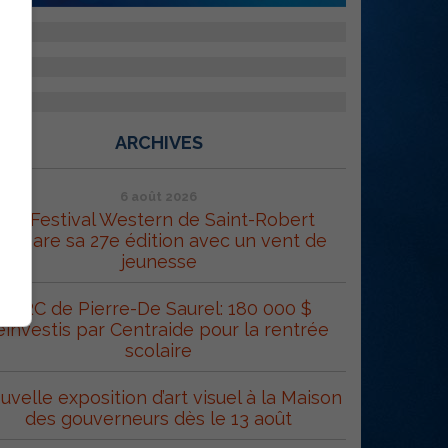
ARCHIVES
6 août 2026
Le Festival Western de Saint-Robert
répare sa 27e édition avec un vent de
jeunesse
MRC de Pierre-De Saurel: 180 000 $
éinvestis par Centraide pour la rentrée
scolaire
uvelle exposition d’art visuel à la Maison
des gouverneurs dès le 13 août