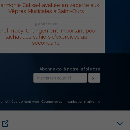
Harmonie Calixa-Lavallée en vedette aux
Vêpres Musicales à Saint-Ours
5 août 2026
orel-Tracy: Changement important pour
l’achat des cahiers d’exercices au
secondaire
Abonne-toi à notre infolettre
ion et hébergement web : Cournoyer communication marketing