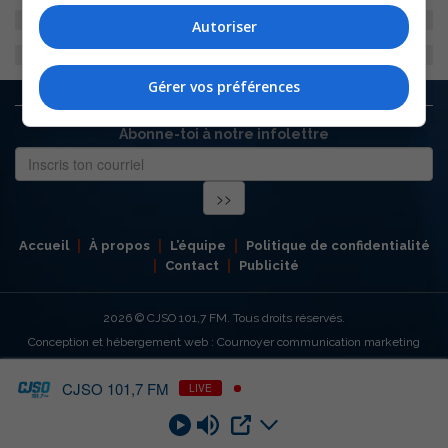
Autoriser
Gérer vos préférences
Abonne-toi à notre infolettre
Accueil
À propos
L’équipe
Politique de confidentialité
Contact
Publicité
2026
© CJSO 101,7 FM. Tous droits réservés.
Conception et hébergement web : Cournoyer communication marketing
CJSO 101,7 FM
LIVE