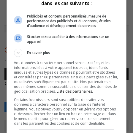
dans les cas suivants :
ACCUEIL
»
ACTUALITÉS
»
SOREL-TRACY: 2 CANDIDATS À LA MAIRIE ONT
Publicités et contenu personnalisés, mesure de
DÉPOSÉ CE MATIN LEUR DÉCLARATION DE CANDIDATURE
»
CORINA
performance des publicités et du contenu, études
BASTIANI – DÉPÔT BULLETIN –
d’audience et développement de services
Stocker et/ou accéder à des informations sur un
appareil
Corina Bastiani – Dépôt bulletin –
En savoir plus
7 octobre 2022 | Par Sylvain Rochon
Vos données à caractère personnel seront traitées, et les
informations liées à votre appareil (cookies, identifiants
Lecteur
uniques et autres types de données) pourront être stockées
00:00
00:00
audio
et consultées par 66 partenaires, ainsi que partagées avec lui,
ou utilisées spécifiquement par ce site. Nos partenaires et
Corina Bastiani – Dépôt bulletin –
.
nous-mêmes sommes susceptibles d'utiliser des données de
géolocalisation précises.
Liste des partenaires.
Certains fournisseurs sont susceptibles de traiter vos
données à caractère personnel sur la base de l'intérêt
Retour
légitime. Vous pouvez vous y opposer en gérant vos options
ci-dessous. Recherchez un lien en bas de cette page ou dans
le menu du site pour gérer ou retirer votre consentement
dans les paramètres des cookies et de confidentialité.