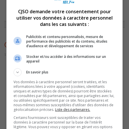
CJSO demande votre consentement pour
ACCUEIL
»
ACTUALITÉS
»
LES SOEURS DION EN CONCERT LE 2
DÉCEMBRE À SAINT-ROCH-DE-RICHELIEU
»
CLAUDETTELIETTEDION
utiliser vos données à caractère personnel
dans les cas suivants :
Publicités et contenu personnalisés, mesure de
performance des publicités et du contenu, études
ClaudetteLietteDion
d’audience et développement de services
17 novembre 2022 | Par Sylvain Rochon
Stocker et/ou accéder à des informations sur un
appareil
En savoir plus
Vos données à caractère personnel seront traitées, et les
informations liées à votre appareil (cookies, identifiants
uniques et autres types de données) pourront être stockées
et consultées par 66 partenaires, ainsi que partagées avec lui,
ou utilisées spécifiquement par ce site. Nos partenaires et
nous-mêmes sommes susceptibles d'utiliser des données de
géolocalisation précises.
Liste des partenaires.
Certains fournisseurs sont susceptibles de traiter vos
données à caractère personnel sur la base de l'intérêt
légitime. Vous pouvez vous y opposer en gérant vos options