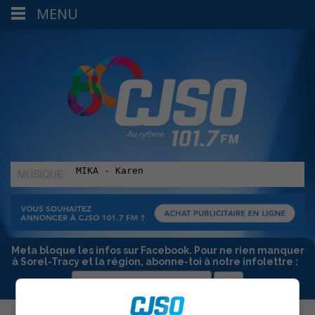
MENU
MUSIQUE
:
Meta bloque les infos sur Facebook. Pour ne rien manquer
à Sorel-Tracy et la région, abonne-toi à notre infolettre :