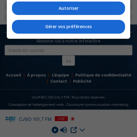
Autoriser
Gérer vos préférences
Abonne-toi à notre infolettre
Accueil
À propos
L’équipe
Politique de confidentialité
Contact
Publicité
2026
© CJSO 101,7 FM. Tous droits réservés.
Conception et hébergement web : Cournoyer communication marketing
CJSO 101,7 FM
LIVE