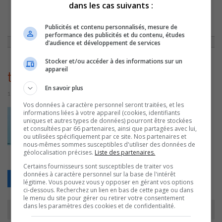
dans les cas suivants :
ACCUEIL
»
ACTUALITÉS
»
LE SITE TOQUÉ DE CULTURE RÉCIPIENDAIRE
Publicités et contenu personnalisés, mesure de
D’UN PRIX DE L’ACMQ
»
TOQUÉ DE CULTURE
performance des publicités et du contenu, études
d’audience et développement de services
Stocker et/ou accéder à des informations sur un
appareil
toqué de culture
En savoir plus
11 août 2016 | Par Journaliste CJSO
Vos données à caractère personnel seront traitées, et les
informations liées à votre appareil (cookies, identifiants
uniques et autres types de données) pourront être stockées
et consultées par 66 partenaires, ainsi que partagées avec lui,
ou utilisées spécifiquement par ce site. Nos partenaires et
nous-mêmes sommes susceptibles d'utiliser des données de
géolocalisation précises.
Liste des partenaires.
Certains fournisseurs sont susceptibles de traiter vos
données à caractère personnel sur la base de l'intérêt
Retour
légitime. Vous pouvez vous y opposer en gérant vos options
ci-dessous. Recherchez un lien en bas de cette page ou dans
le menu du site pour gérer ou retirer votre consentement
dans les paramètres des cookies et de confidentialité.