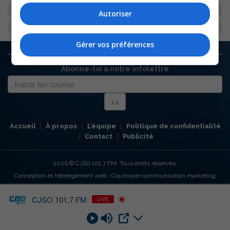
Autoriser
Gérer vos préférences
Abonne-toi à notre infolettre
Accueil
À propos
L’équipe
Politique de confidentialité
Contact
Publicité
2026
© CJSO 101,7 FM. Tous droits réservés.
Conception et hébergement web : Cournoyer communication marketing
CJSO 101,7 FM
LIVE