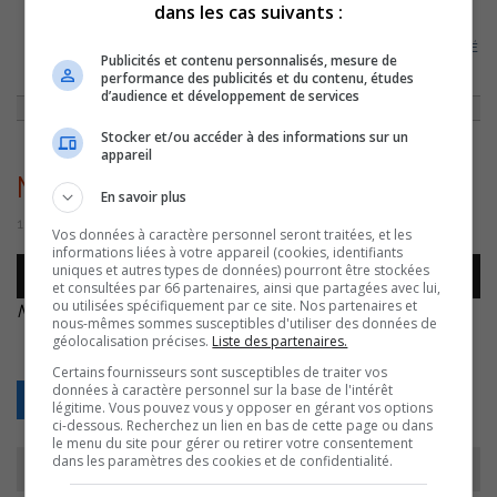
dans les cas suivants :
ACCUEIL
»
ENTREVUES
»
LA COMMUNICATION ET L’ÉCOUTE SONT LA CLÉ
Publicités et contenu personnalisés, mesure de
POUR CONTRER LA VIOLENCE AUPRÈS DES JEUNES SELON UN
performance des publicités et du contenu, études
INTERVENANT JEUNESSE
»
MARC BELLEMARE – 11NOV –
d’audience et développement de services
Stocker et/ou accéder à des informations sur un
appareil
MARC BELLEMARE – 11NOV –
En savoir plus
11 novembre 2022 | Par Équipe CJSO
Vos données à caractère personnel seront traitées, et les
informations liées à votre appareil (cookies, identifiants
Lecteur
uniques et autres types de données) pourront être stockées
00:00
00:00
audio
et consultées par 66 partenaires, ainsi que partagées avec lui,
ou utilisées spécifiquement par ce site. Nos partenaires et
MARC BELLEMARE – 11NOV –
.
nous-mêmes sommes susceptibles d'utiliser des données de
géolocalisation précises.
Liste des partenaires.
Certains fournisseurs sont susceptibles de traiter vos
données à caractère personnel sur la base de l'intérêt
Retour
légitime. Vous pouvez vous y opposer en gérant vos options
ci-dessous. Recherchez un lien en bas de cette page ou dans
le menu du site pour gérer ou retirer votre consentement
dans les paramètres des cookies et de confidentialité.