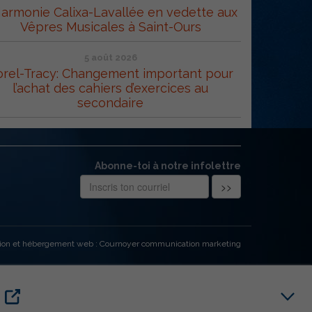
Harmonie Calixa-Lavallée en vedette aux
Vêpres Musicales à Saint-Ours
5 août 2026
orel-Tracy: Changement important pour
l’achat des cahiers d’exercices au
secondaire
Abonne-toi à notre infolettre
ion et hébergement web : Cournoyer communication marketing