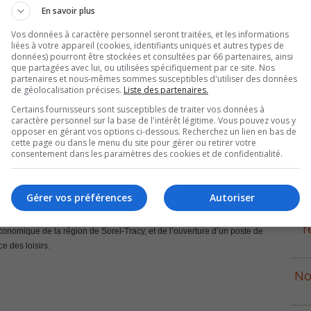
En savoir plus
Vos données à caractère personnel seront traitées, et les informations
liées à votre appareil (cookies, identifiants uniques et autres types de
données) pourront être stockées et consultées par 66 partenaires, ainsi
que partagées avec lui, ou utilisées spécifiquement par ce site. Nos
partenaires et nous-mêmes sommes susceptibles d'utiliser des données
de géolocalisation précises.
Liste des partenaires.
Certains fournisseurs sont susceptibles de traiter vos données à
ville de Sorel-Tracy ce soir, 4 juillet, à partir de 20 h et plusieurs points
caractère personnel sur la base de l'intérêt légitime. Vous pouvez vous y
opposer en gérant vos options ci-dessous. Recherchez un lien en bas de
cette page ou dans le menu du site pour gérer ou retirer votre
consentement dans les paramètres des cookies et de confidentialité.
p
service de téléphonie cellulaire et de transmission de données, de travaux
tion du pavage à l’aéroport.
Gérer vos préférences
Autoriser
de déneigement sur le territoire de la ville, d’autorisation de signature –
r
nomique de la région de Sorel-Tracy, et de l’ouverture d’un poste de
e des loisirs.
No