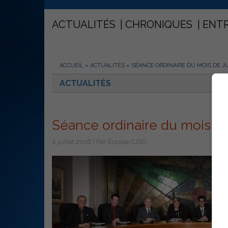
ACTUALITÉS
CHRONIQUES
ENT
ACCUEIL
»
ACTUALITÉS
»
SÉANCE ORDINAIRE DU MOIS DE JU
ACTUALITÉS
Séance ordinaire du mois de j
4 juillet 2016 | Par Équipe CJSO