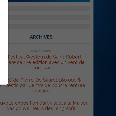
ARCHIVES
6 août 2026
Le Festival Western de Saint-Robert
répare sa 27e édition avec un vent de
jeunesse
MRC de Pierre-De Saurel: 180 000 $
éinvestis par Centraide pour la rentrée
scolaire
uvelle exposition d’art visuel à la Maison
des gouverneurs dès le 13 août