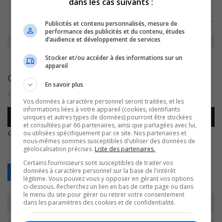
dans les cas suivants :
ACCUEIL
»
ENTREVUES
»
SARAH ET MOI
»
CHRISTIAN-TETREAULT-SARAH-
Publicités et contenu personnalisés, mesure de
ET-MOI
performance des publicités et du contenu, études
d’audience et développement de services
Stocker et/ou accéder à des informations sur un
appareil
christian-tetreault-sarah-et-moi
En savoir plus
20 septembre 2016 | Par Équipe CJSO
Vos données à caractère personnel seront traitées, et les
informations liées à votre appareil (cookies, identifiants
Lecteur
uniques et autres types de données) pourront être stockées
00:00
00:00
audio
et consultées par 66 partenaires, ainsi que partagées avec lui,
christian-tetreault-sarah-et-moi
.
ou utilisées spécifiquement par ce site. Nos partenaires et
nous-mêmes sommes susceptibles d'utiliser des données de
géolocalisation précises.
Liste des partenaires.
Certains fournisseurs sont susceptibles de traiter vos
données à caractère personnel sur la base de l'intérêt
Retour
légitime. Vous pouvez vous y opposer en gérant vos options
ci-dessous. Recherchez un lien en bas de cette page ou dans
le menu du site pour gérer ou retirer votre consentement
dans les paramètres des cookies et de confidentialité.