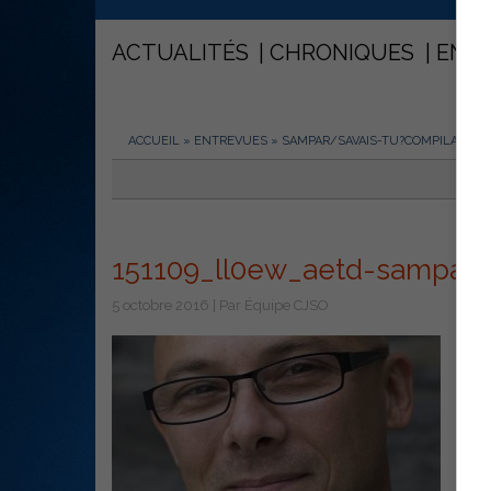
ACTUALITÉS
CHRONIQUES
ENT
ACCUEIL
»
ENTREVUES
»
SAMPAR/SAVAIS-TU?COMPILATION
151109_ll0ew_aetd-sampar
5 octobre 2016 | Par Équipe CJSO