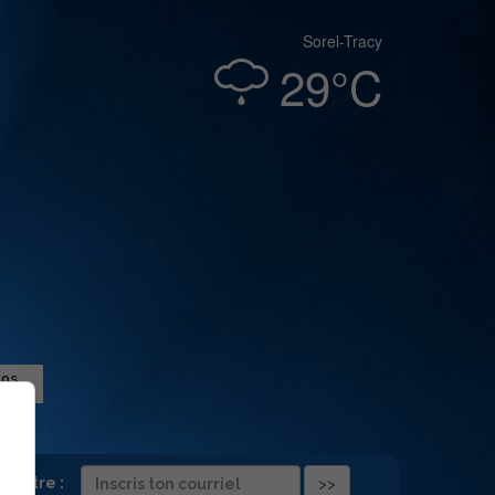
Sorel-Tracy
29°C
folettre :