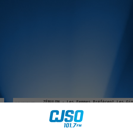
MUSIQUE :
rien manquer à Sorel-Tracy et la région, abonne-toi à notre in