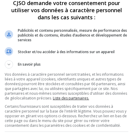
CJSO demande votre consentement pour
utiliser vos données à caractère personnel
REVUES
OPINION
ÉMISSIONS
CONCOURS
dans les cas suivants :
Publicités et contenu personnalisés, mesure de performance des
publicités et du contenu, études d’audience et développement de
»
151109_LL0EW_AETD-SAMPAR_SN635
services
PARTAGEZ
Stocker et/ou accéder à des informations sur un appareil
En savoir plus
_sn635
Vos données à caractère personnel seront traitées, et les informations
liées à votre appareil (cookies, identifiants uniques et autres types de
données) pourront être stockées et consultées par 66 partenaires, ainsi
que partagées avec lui, ou utilisées spécifiquement par ce site. Nos
partenaires et nous-mêmes sommes susceptibles d'utiliser des données
de géolocalisation précises.
Liste des partenaires.
Certains fournisseurs sont susceptibles de traiter vos données à
caractère personnel sur la base de l'intérêt légitime. Vous pouvez vous y
opposer en gérant vos options ci-dessous. Recherchez un lien en bas de
cette page ou dans le menu du site pour gérer ou retirer votre
consentement dans les paramètres des cookies et de confidentialité.