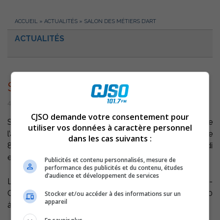
ACCUEIL
»
ACTUALITÉS
»
SALON DES MÉTIERS D’ART
ACTUALITÉS
Salon des métiers d’art
4 novembre 2003 | Par Équipe CJSO
CJSO demande votre consentement pour
Saint-Ours – C’est sous la présidence d’honneur de
utiliser vos données à caractère personnel
l’auteure et médecin, Vania Jimenez que se déroulera le
dans les cas suivants :
8ième Salon des métiers d’art de Saint-Ours, ce samedi
et dimanche, en présence d’une trentaine d’exposants.
Publicités et contenu personnalisés, mesure de
performance des publicités et du contenu, études
d’audience et développement de services
L’événement se déroulera au 2636, rue Immaculée-
Conception, à Saint-Ours, de 10 à 18h. le samedi et de 10
Stocker et/ou accéder à des informations sur un
appareil
à 17h. le dimanche.