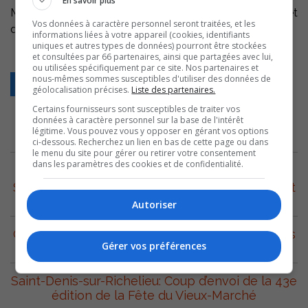
En savoir plus
Mme Jimenez sera au Salon, ce samedi de 14 à 16h. et
Vos données à caractère personnel seront traitées, et les
dimanche de 10h. à midi.
informations liées à votre appareil (cookies, identifiants
uniques et autres types de données) pourront être stockées
et consultées par 66 partenaires, ainsi que partagées avec lui,
ou utilisées spécifiquement par ce site. Nos partenaires et
nous-mêmes sommes susceptibles d'utiliser des données de
Retour
géolocalisation précises.
Liste des partenaires.
Certains fournisseurs sont susceptibles de traiter vos
données à caractère personnel sur la base de l'intérêt
légitime. Vous pouvez vous y opposer en gérant vos options
ARCHIVES
ci-dessous. Recherchez un lien en bas de cette page ou dans
le menu du site pour gérer ou retirer votre consentement
dans les paramètres des cookies et de confidentialité.
5 août 2026
Sorel-Tracy: Changement important pour l’achat
des cahiers d’exercices au secondaire
Autoriser
Contrecoeur: Retour des Virées du fleuve et des
Gérer vos préférences
navettes fluviales ce week-end
Saint-Denis-sur-Richelieu: Coup d’envoi de la 43e
édition de la Fête du Vieux-Marché