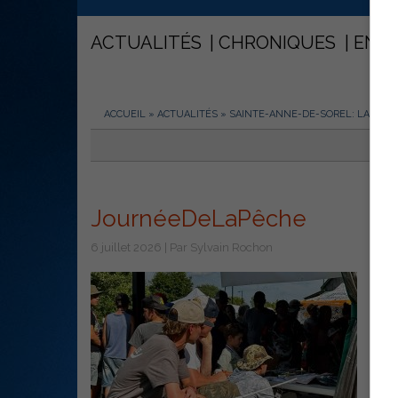
ACTUALITÉS
CHRONIQUES
ENT
ACCUEIL
»
ACTUALITÉS
»
SAINTE-ANNE-DE-SOREL: LA PÊCHE
JournéeDeLaPêche
6 juillet 2026 | Par Sylvain Rochon