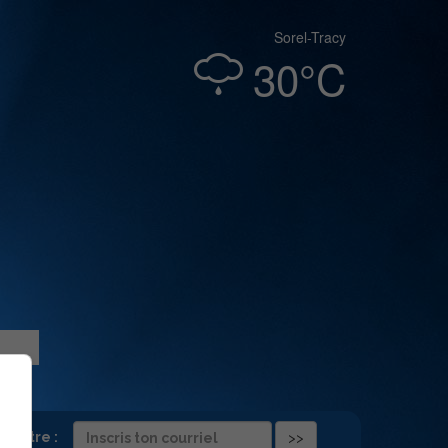
Sorel-Tracy
30°C
folettre :