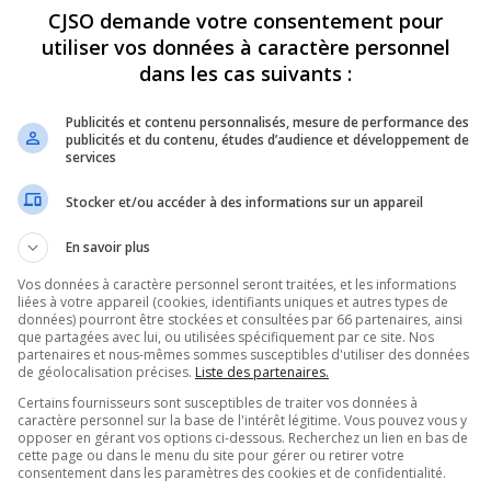
CJSO demande votre consentement pour
utiliser vos données à caractère personnel
REVUES
OPINION
ÉMISSIONS
CONCOURS
dans les cas suivants :
Publicités et contenu personnalisés, mesure de performance des
publicités et du contenu, études d’audience et développement de
, UN LOISIR QUI A DE LA RELÈVE
»
JOURNÉEDELAPÊCHE
services
PARTAGEZ
Stocker et/ou accéder à des informations sur un appareil
En savoir plus
Vos données à caractère personnel seront traitées, et les informations
liées à votre appareil (cookies, identifiants uniques et autres types de
données) pourront être stockées et consultées par 66 partenaires, ainsi
que partagées avec lui, ou utilisées spécifiquement par ce site. Nos
partenaires et nous-mêmes sommes susceptibles d'utiliser des données
de géolocalisation précises.
Liste des partenaires.
Certains fournisseurs sont susceptibles de traiter vos données à
caractère personnel sur la base de l'intérêt légitime. Vous pouvez vous y
opposer en gérant vos options ci-dessous. Recherchez un lien en bas de
cette page ou dans le menu du site pour gérer ou retirer votre
consentement dans les paramètres des cookies et de confidentialité.