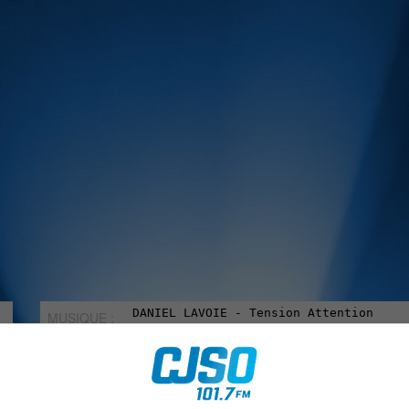
MUSIQUE :
rien manquer à Sorel-Tracy et la région, abonne-toi à notre in