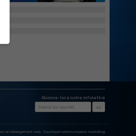
Abonne-toi à notre infolettre
ion et hébergement web : Cournoyer communication marketing