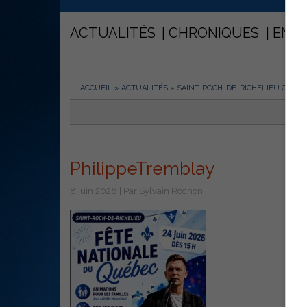
ACTUALITÉS
CHRONIQUES
ENT
ACCUEIL
»
ACTUALITÉS
»
SAINT-ROCH-DE-RICHELIEU CÉLÈB
PhilippeTremblay
8 juin 2026 | Par Sylvain Rochon