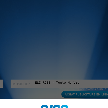
MUSIQUE :
rien manquer à Sorel-Tracy et la région, abonne-toi à notre in