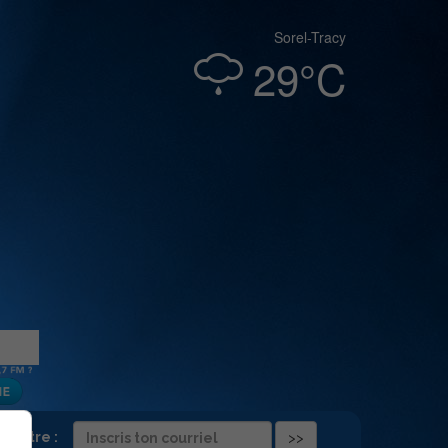
Sorel-Tracy
29°C
folettre :