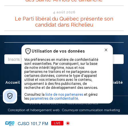
4 août 2026
Le Parti libéral du Québec présente son
candidat dans Richelieu
Abonne-toi à notre infolettre
Accueil
À propos
L’équipe
Politique de confidentialité
Contact
Publicité
2026
© CJSO 101,7 FM. Tous droits réservés.
Conception et hébergement web : Cournoyer communication marketing
CJSO 101,7 FM
LIVE