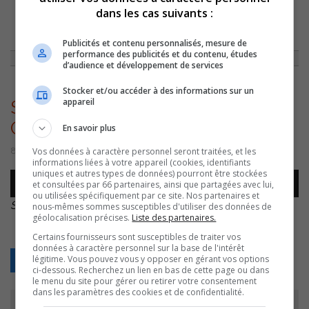
dans les cas suivants :
ACCUEIL
»
ACTUALITÉS
»
SAINT-OURS ADOPTE SON BUDGET
»
SYLVAIN
DUPUIS – BUDGET SAINT-OURS – 20221208
Publicités et contenu personnalisés, mesure de
performance des publicités et du contenu, études
d’audience et développement de services
Stocker et/ou accéder à des informations sur un
appareil
Sylvain Dupuis – Budget Saint-
Ours – 20221208
En savoir plus
Vos données à caractère personnel seront traitées, et les
8 décembre 2022 | Par Sylvain Rochon
informations liées à votre appareil (cookies, identifiants
uniques et autres types de données) pourront être stockées
Lecteur
et consultées par 66 partenaires, ainsi que partagées avec lui,
00:00
00:00
audio
ou utilisées spécifiquement par ce site. Nos partenaires et
Sylvain Dupuis – Budget Saint-Ours – 20221208
.
nous-mêmes sommes susceptibles d'utiliser des données de
géolocalisation précises.
Liste des partenaires.
Certains fournisseurs sont susceptibles de traiter vos
données à caractère personnel sur la base de l'intérêt
légitime. Vous pouvez vous y opposer en gérant vos options
Retour
ci-dessous. Recherchez un lien en bas de cette page ou dans
le menu du site pour gérer ou retirer votre consentement
dans les paramètres des cookies et de confidentialité.