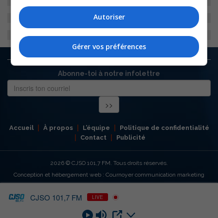
Autoriser
Gérer vos préférences
Abonne-toi à notre infolettre
Accueil
À propos
L’équipe
Politique de confidentialité
Contact
Publicité
2026
© CJSO 101,7 FM. Tous droits réservés.
Conception et hébergement web : Cournoyer communication marketing
CJSO 101,7 FM
LIVE