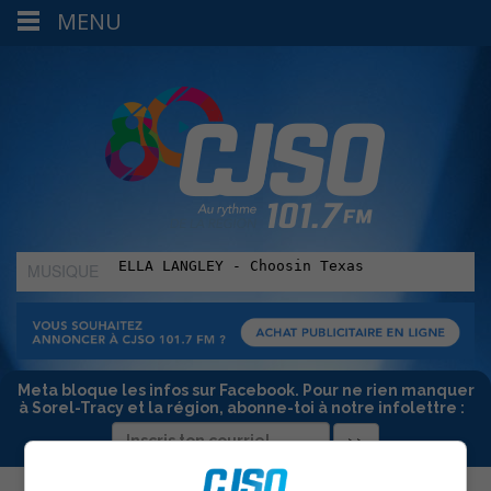
MENU
MUSIQUE
:
Meta bloque les infos sur Facebook. Pour ne rien manquer
à Sorel-Tracy et la région, abonne-toi à notre infolettre :