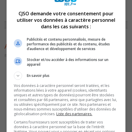
CJSO demande votre consentement pour
ACCUEIL
»
ACTUALITÉS
»
SAINT-OURS ADOPTE SON BUDGET
»
ARMOIRIESSAINTOURS
utiliser vos données à caractère personnel
dans les cas suivants :
Publicités et contenu personnalisés, mesure de
performance des publicités et du contenu, études
ArmoiriesSaintOurs
d’audience et développement de services
8 décembre 2022 | Par Sylvain Rochon
Stocker et/ou accéder à des informations sur un
appareil
En savoir plus
Vos données à caractère personnel seront traitées, et les
informations liées à votre appareil (cookies, identifiants
uniques et autres types de données) pourront être stockées
et consultées par 66 partenaires, ainsi que partagées avec lui,
ou utilisées spécifiquement par ce site. Nos partenaires et
nous-mêmes sommes susceptibles d'utiliser des données de
géolocalisation précises.
Liste des partenaires.
Certains fournisseurs sont susceptibles de traiter vos
données à caractère personnel sur la base de l'intérêt
légitime. Vous pouvez vous y opposer en gérant vos options