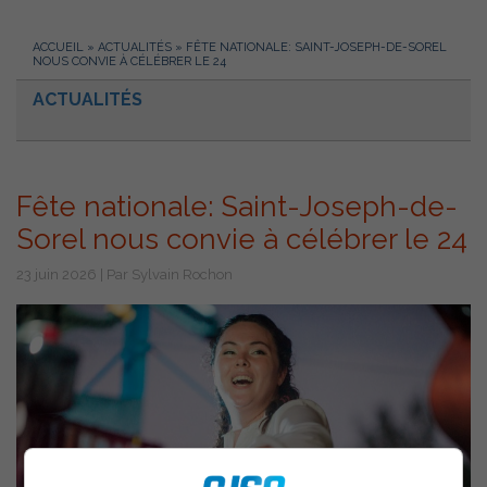
ACCUEIL
»
ACTUALITÉS
»
FÊTE NATIONALE: SAINT-JOSEPH-DE-SOREL
NOUS CONVIE À CÉLÉBRER LE 24
ACTUALITÉS
Fête nationale: Saint-Joseph-de-
Sorel nous convie à célébrer le 24
23 juin 2026 | Par Sylvain Rochon