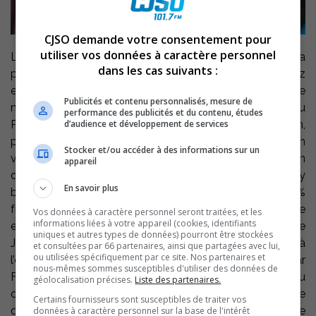
CJSO demande votre consentement pour
utiliser vos données à caractère personnel
La Ville de Saint-Joseph-de-Sorel invite toute la
dans les cas suivants :
population à célébrer la Fête nationale du Québec chez
elle, le 24 juin. Sous le thème du 75e anniversaire de
Publicités et contenu personnalisés, mesure de
naissance de Guy Lafleur, les festivités se dérouleront au
performance des publicités et du contenu, études
d’audience et développement de services
Parc de la Pointe-aux-Pins. Dès l’ouverture du site à 14h,
petits et grands pourront profiter d’une programmation
Stocker et/ou accéder à des informations sur un
variée pour toute la famille : atelier créatif de décoration
appareil
de vélos, maquillage pour enfants, partie de hockey
En savoir plus
bottine, parade dans les rues, danse en ligne 100 %
francophone et, de 17h30 à 19h30, une ambiance
Vos données à caractère personnel seront traitées, et les
informations liées à votre appareil (cookies, identifiants
entraînante de danse country ! À 20 h, Jany Provost et le
uniques et autres types de données) pourront être stockées
JP Band électriseront la scène. La soirée se poursuivra, à
et consultées par 66 partenaires, ainsi que partagées avec lui,
ou utilisées spécifiquement par ce site. Nos partenaires et
l’entracte, avec le discours patriotique interprété par
nous-mêmes sommes susceptibles d'utiliser des données de
Fred-Eric Salvail, avant de s’illuminer à 22 h avec un feu
géolocalisation précises.
Liste des partenaires.
d’artifice. Les citoyens pourront profiter de la présence
Certains fournisseurs sont susceptibles de traiter vos
du Resto LP pour se régaler sur place ($). Un service de
données à caractère personnel sur la base de l'intérêt