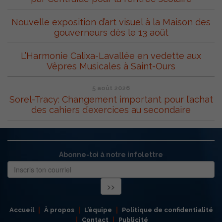
Nouvelle exposition d’art visuel à la Maison des
gouverneurs dès le 13 août
L’Harmonie Calixa-Lavallée en vedette aux
Vêpres Musicales à Saint-Ours
5 août 2026
Sorel-Tracy: Changement important pour l’achat
des cahiers d’exercices au secondaire
Abonne-toi à notre infolettre
Accueil
À propos
L’équipe
Politique de confidentialité
Contact
Publicité