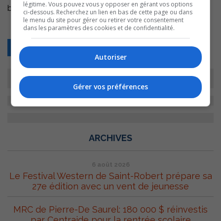
légitime. Vous pouvez vous y opposer en gérant vos options
bar ($) sera également offert.
ci-dessous. Recherchez un lien en bas de cette page ou dans
le menu du site pour gérer ou retirer votre consentement
dans les paramètres des cookies et de confidentialité.
Retour
Autoriser
Gérer vos préférences
ARCHIVES
6 août 2026
Le Festival Western de Saint-Robert prépare sa
27e édition avec un vent de jeunesse
MRC de Pierre-De Saurel: 180 000 $ réinvestis
par Centraide pour la rentrée scolaire