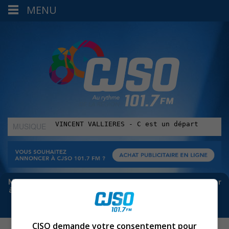
MENU
MUSIQUE
:
Meta bloque les infos sur Facebook. Pour ne rien manquer
à Sorel-Tracy et la région, abonne-toi à notre infolettre :
CJSO demande votre consentement pour