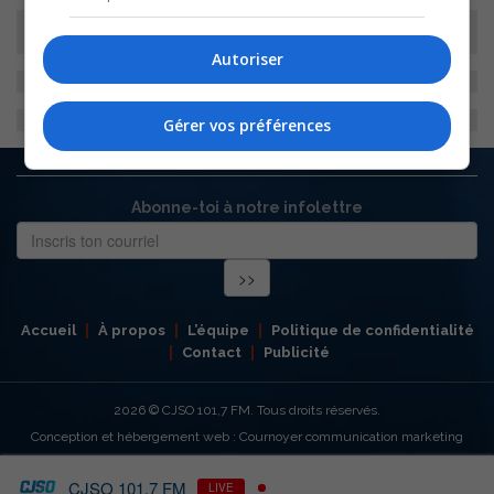
Autoriser
Gérer vos préférences
Abonne-toi à notre infolettre
Accueil
À propos
L’équipe
Politique de confidentialité
Contact
Publicité
2026
© CJSO 101,7 FM. Tous droits réservés.
Conception et hébergement web : Cournoyer communication marketing
CJSO 101,7 FM
LIVE