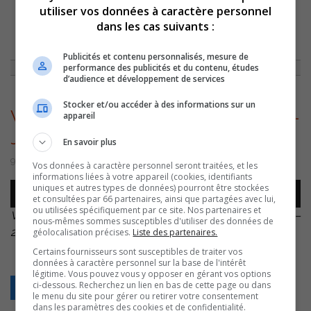
utiliser vos données à caractère personnel
dans les cas suivants :
ACCUEIL
»
ACTUALITÉS
»
SAINT-JOSEPH-DE-SOREL A MAINTENANT SON
FONDS D’ARCHIVES À LA SOCIÉTÉ HISTORIQUE DE PIERRE-DE SAUREL
»
VINCENT DEGUISE – ARCHIVES SAINT-JOSEH-DE-SOREL – 20220909
Publicités et contenu personnalisés, mesure de
performance des publicités et du contenu, études
d’audience et développement de services
Stocker et/ou accéder à des informations sur un
Vincent Deguise – Archives Saint-
appareil
Joseh-de-Sorel – 20220909
En savoir plus
9 septembre 2022 | Par Sylvain Rochon
Vos données à caractère personnel seront traitées, et les
informations liées à votre appareil (cookies, identifiants
Lecteur
uniques et autres types de données) pourront être stockées
00:00
00:00
et consultées par 66 partenaires, ainsi que partagées avec lui,
audio
ou utilisées spécifiquement par ce site. Nos partenaires et
Vincent Deguise – Archives Saint-Joseh-de-Sorel –
nous-mêmes sommes susceptibles d'utiliser des données de
20220909
.
géolocalisation précises.
Liste des partenaires.
Certains fournisseurs sont susceptibles de traiter vos
données à caractère personnel sur la base de l'intérêt
légitime. Vous pouvez vous y opposer en gérant vos options
ci-dessous. Recherchez un lien en bas de cette page ou dans
Retour
le menu du site pour gérer ou retirer votre consentement
dans les paramètres des cookies et de confidentialité.