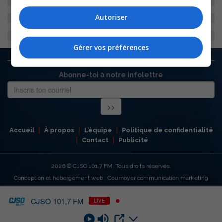
Autoriser
Gérer vos préférences
Abonne-toi à notre infolettre
Accueil
À propos
L’équipe
Politique de confidentialité
Contact
Publicité
2026
© CJSO 101,7 FM. Tous droits réservés.
Conception et hébergement web : Cournoyer communication marketing
CJSO 101,7 FM
LIVE