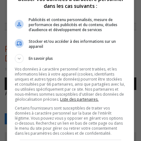
dans les cas suivants :
ACCUEIL
»
ACTUALITÉS
»
SAINT-DAVID : UN GRAND MARCHÉ EN PARTIE
SOUS LA PLUIE
»
RICHARD POTVIN – MARCHÉ SAINT-DAVID – 20220919
Publicités et contenu personnalisés, mesure de
performance des publicités et du contenu, études
d’audience et développement de services
Stocker et/ou accéder à des informations sur un
appareil
Richard Potvin – Marché Saint-
David – 20220919
En savoir plus
Vos données à caractère personnel seront traitées, et les
19 septembre 2022 | Par Sylvain Rochon
informations liées à votre appareil (cookies, identifiants
uniques et autres types de données) pourront être stockées
Lecteur
et consultées par 66 partenaires, ainsi que partagées avec lui,
00:00
00:00
audio
ou utilisées spécifiquement par ce site. Nos partenaires et
Richard Potvin – Marché Saint-David – 20220919
.
nous-mêmes sommes susceptibles d'utiliser des données de
géolocalisation précises.
Liste des partenaires.
Certains fournisseurs sont susceptibles de traiter vos
données à caractère personnel sur la base de l'intérêt
légitime. Vous pouvez vous y opposer en gérant vos options
Retour
ci-dessous. Recherchez un lien en bas de cette page ou dans
le menu du site pour gérer ou retirer votre consentement
dans les paramètres des cookies et de confidentialité.