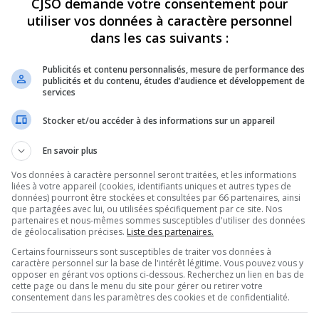
CJSO demande votre consentement pour
utiliser vos données à caractère personnel
REVUES
OPINION
ÉMISSIONS
CONCOURS
dans les cas suivants :
Publicités et contenu personnalisés, mesure de performance des
publicités et du contenu, études d’audience et développement de
services
R REÇOIT PIERRE LAVOIE
»
ELYSABETH-HANDFIELD-MEMBRE-
Stocker et/ou accéder à des informations sur un appareil
PARTAGEZ
En savoir plus
Vos données à caractère personnel seront traitées, et les informations
e-honoraire
liées à votre appareil (cookies, identifiants uniques et autres types de
données) pourront être stockées et consultées par 66 partenaires, ainsi
que partagées avec lui, ou utilisées spécifiquement par ce site. Nos
partenaires et nous-mêmes sommes susceptibles d'utiliser des données
de géolocalisation précises.
Liste des partenaires.
Utilisez
00:00
les
Certains fournisseurs sont susceptibles de traiter vos données à
flèches
caractère personnel sur la base de l'intérêt légitime. Vous pouvez vous y
opposer en gérant vos options ci-dessous. Recherchez un lien en bas de
haut/bas
cette page ou dans le menu du site pour gérer ou retirer votre
pour
consentement dans les paramètres des cookies et de confidentialité.
augmenter