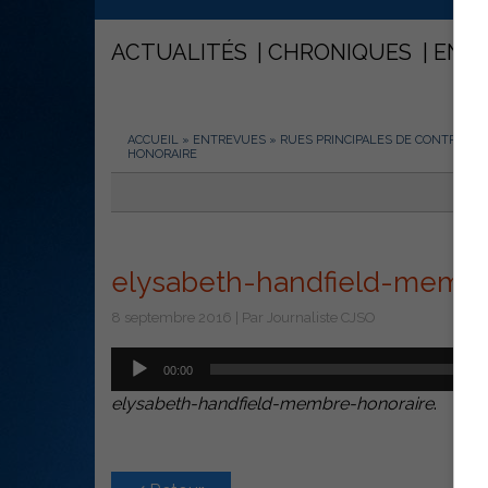
ACTUALITÉS
CHRONIQUES
ENT
ACCUEIL
»
ENTREVUES
»
RUES PRINCIPALES DE CONTRECOEU
HONORAIRE
elysabeth-handfield-membr
8 septembre 2016 | Par Journaliste CJSO
Lecteur
00:00
audio
elysabeth-handfield-membre-honoraire
.