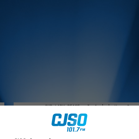
MUSIQUE :
rien manquer à Sorel-Tracy et la région, abonne-toi à notre in