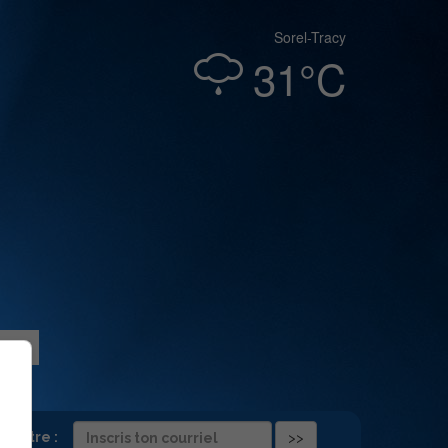
Sorel-Tracy
31°C
folettre :