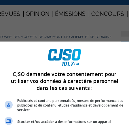
REVUES
OPINION
ÉMISSIONS
CONCOURS
URONNE, DES MUGUETS, DE CHAUMONT, DE SALIÈRES ET DE TOURAINE:
PARTAGEZ
Couronne, des Muguets, de
CJSO demande votre consentement pour
utiliser vos données à caractère personnel
Touraine: Avis d’ébullition levé
dans les cas suivants :
Publicités et contenu personnalisés, mesure de performance des
publicités et du contenu, études d’audience et développement de
services
Stocker et/ou accéder à des informations sur un appareil