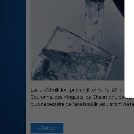
L’avis d’ébullition préventif émis le 28 octo
Couronne, des Muguets, de Chaumont, de Salière
plus nécessaire de faire bouillir l’eau avant de
Retour