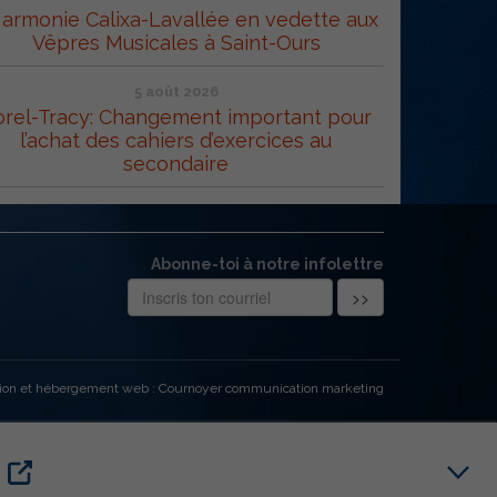
Harmonie Calixa-Lavallée en vedette aux
Vêpres Musicales à Saint-Ours
5 août 2026
orel-Tracy: Changement important pour
l’achat des cahiers d’exercices au
secondaire
Abonne-toi à notre infolettre
ion et hébergement web : Cournoyer communication marketing