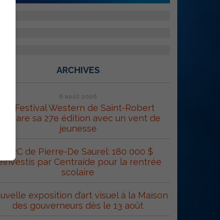
ARCHIVES
6 août 2026
Le Festival Western de Saint-Robert
répare sa 27e édition avec un vent de
jeunesse
MRC de Pierre-De Saurel: 180 000 $
éinvestis par Centraide pour la rentrée
scolaire
uvelle exposition d’art visuel à la Maison
des gouverneurs dès le 13 août