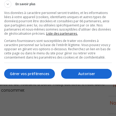
En savoir plus
Vos données à caractère personnel seront traitées, et les informations
liées à votre appareil (cookies, identifiants uniques et autres types de
données) pourront être stockées et consultées par 66 partenaires, ainsi
que partagées avec lui, ou utilisées spécifiquement par ce site. Nos
partenaires et nous-mêmes sommes susceptibles d'utiliser des données
de géolocalisation précises.
Liste des partenaires.
Certains fournisseurs sont susceptibles de traiter vos données à
caractère personnel sur la base de l'intérêt légitime. Vous pouvez vous y
opposer en gérant vos options ci-dessous. Recherchez un lien en bas de
cette page ou dans le menu du site pour gérer ou retirer votre
consentement dans les paramètres des cookies et de confidentialité.
p
Gérer vos préférences
Autoriser
bre pour les résidents des rues de la Rochelle, de la
s et de Touraine à Sorel-Tracy est levé. Il n’est donc
r
 la consommer.
No