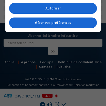
Autoriser
Gérer vos préférences
Abonne-toi à notre infolettre
Accueil
À propos
L’équipe
Politique de confidentialité
Contact
Publicité
2026
© CJSO 101,7 FM. Tous droits réservés.
Conception et hébergement web : Cournoyer communication marketing
CJSO 101,7 FM
LIVE