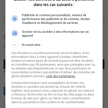
dans les cas suivants :
ACCUEIL
»
ACTUALITÉS
»
ROXANNE DUGAS QUITTE TOURISME RÉGION
SOREL-TRACY
»
ROXANNE DUGAS – DÉPART – 20220927
Publicités et contenu personnalisés, mesure de
performance des publicités et du contenu, études
d’audience et développement de services
Stocker et/ou accéder à des informations sur un
appareil
Roxanne Dugas – Départ –
20220927
En savoir plus
Vos données à caractère personnel seront traitées, et les
27 septembre 2022 | Par Sylvain Rochon
informations liées à votre appareil (cookies, identifiants
uniques et autres types de données) pourront être stockées
Lecteur
et consultées par 66 partenaires, ainsi que partagées avec lui,
00:00
00:00
audio
ou utilisées spécifiquement par ce site. Nos partenaires et
Roxanne Dugas – Départ – 20220927
.
nous-mêmes sommes susceptibles d'utiliser des données de
géolocalisation précises.
Liste des partenaires.
Certains fournisseurs sont susceptibles de traiter vos
données à caractère personnel sur la base de l'intérêt
légitime. Vous pouvez vous y opposer en gérant vos options
Retour
ci-dessous. Recherchez un lien en bas de cette page ou dans
le menu du site pour gérer ou retirer votre consentement
dans les paramètres des cookies et de confidentialité.