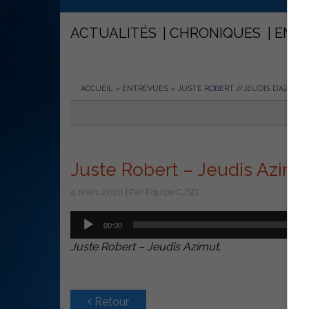
ACTUALITÉS
CHRONIQUES
ENT
ACCUEIL
»
ENTREVUES
»
JUSTE ROBERT //JEUDIS D’AZIMUT
Juste Robert – Jeudis Azimu
4 mars 2020 | Par Équipe CJSO
Lecteur
00:00
audio
Juste Robert – Jeudis Azimut
.
Retour