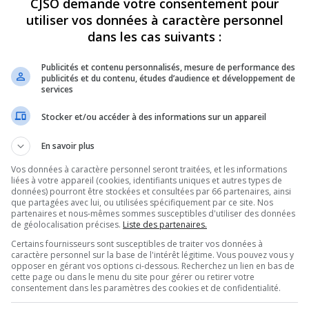
CJSO demande votre consentement pour
utiliser vos données à caractère personnel
REVUES
OPINION
ÉMISSIONS
CONCOURS
dans les cas suivants :
Publicités et contenu personnalisés, mesure de performance des
publicités et du contenu, études d’audience et développement de
services
»
JUSTE ROBERT – JEUDIS AZIMUT
PARTAGEZ
Stocker et/ou accéder à des informations sur un appareil
En savoir plus
t
Vos données à caractère personnel seront traitées, et les informations
liées à votre appareil (cookies, identifiants uniques et autres types de
données) pourront être stockées et consultées par 66 partenaires, ainsi
que partagées avec lui, ou utilisées spécifiquement par ce site. Nos
partenaires et nous-mêmes sommes susceptibles d'utiliser des données
Utilisez
de géolocalisation précises.
Liste des partenaires.
00:00
les
Certains fournisseurs sont susceptibles de traiter vos données à
flèches
caractère personnel sur la base de l'intérêt légitime. Vous pouvez vous y
haut/bas
opposer en gérant vos options ci-dessous. Recherchez un lien en bas de
pour
cette page ou dans le menu du site pour gérer ou retirer votre
augmenter
consentement dans les paramètres des cookies et de confidentialité.
ou