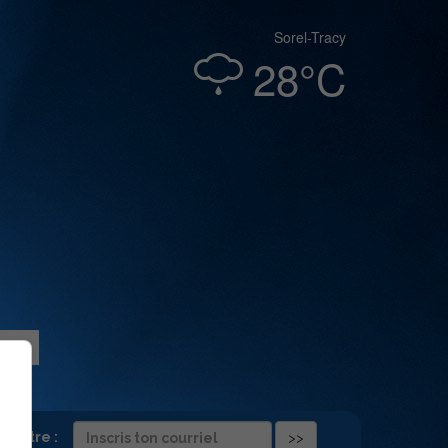
Sorel-Tracy
28°C
folettre :