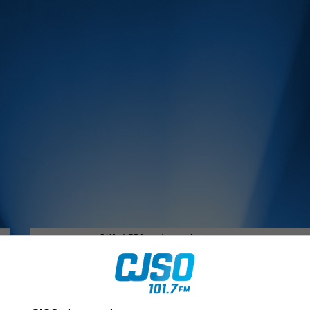
MUSIQUE :
rien manquer à Sorel-Tracy et la région, abonne-toi à notre in