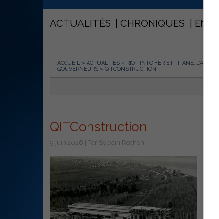
ACTUALITÉS
CHRONIQUES
ENT
ACCUEIL
»
ACTUALITÉS
»
RIO TINTO FER ET TITANE: L’AUDA
GOUVERNEURS
»
QITCONSTRUCTION
QITConstruction
9 juin 2026 | Par Sylvain Rochon