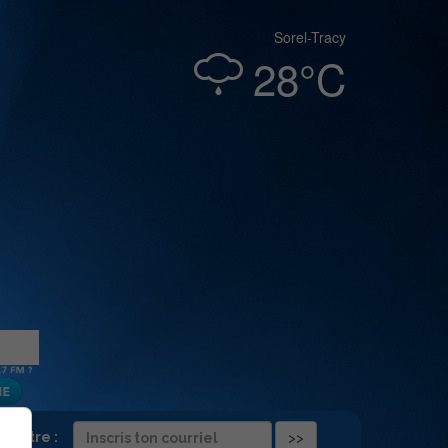
Sorel-Tracy
28°C
folettre :