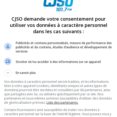
REVUES
OPINION
ÉMISSIONS
CONCOURS
CJSO demande votre consentement pour
utiliser vos données à caractère personnel
dans les cas suivants :
CE D’INNOVER, LA FORCE DE DURER, DÈS LE 18 JUIN À LA MAISON DES
Publicités et contenu personnalisés, mesure de performance des
PARTAGEZ
publicités et du contenu, études d’audience et développement de
services
Stocker et/ou accéder à des informations sur un appareil
En savoir plus
Vos données à caractère personnel seront traitées, et les informations
liées à votre appareil (cookies, identifiants uniques et autres types de
données) pourront être stockées et consultées par 66 partenaires, ainsi
que partagées avec lui, ou utilisées spécifiquement par ce site. Nos
partenaires et nous-mêmes sommes susceptibles d'utiliser des données
de géolocalisation précises.
Liste des partenaires.
Certains fournisseurs sont susceptibles de traiter vos données à
caractère personnel sur la base de l'intérêt légitime. Vous pouvez vous y