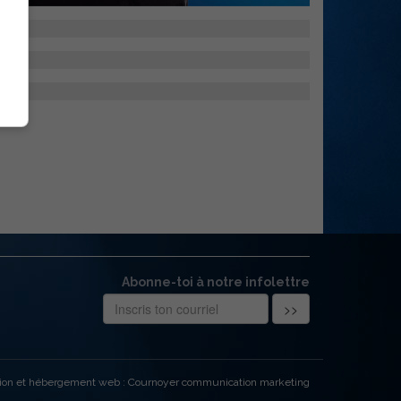
Abonne-toi à notre infolettre
ion et hébergement web : Cournoyer communication marketing