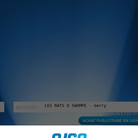
MUSIQUE :
rien manquer à Sorel-Tracy et la région, abonne-toi à notre in