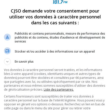
CJSO demande votre consentement pour
utiliser vos données à caractère personnel
dans les cas suivants :
Publicités et contenu personnalisés, mesure de performance des
publicités et du contenu, études d’audience et développement de
services
Stocker et/ou accéder à des informations sur un appareil
au 38e Championnat d’équitation western du Québec, le weekend dernier,
En savoir plus
Vos données à caractère personnel seront traitées, et les informations
liées à votre appareil (cookies, identifiants uniques et autres types de
données) pourront être stockées et consultées par 66 partenaires, ainsi
ers, dirigée par Chantal Tétreault, a aussi remporté le Trophée du Meilleur
que partagées avec lui, ou utilisées spécifiquement par ce site. Nos
partenaires et nous-mêmes sommes susceptibles d'utiliser des données
de géolocalisation précises.
Liste des partenaires.
L
uipe :
Certains fournisseurs sont susceptibles de traiter vos données à
caractère personnel sur la base de l'intérêt légitime. Vous pouvez vous y
au licou « Adulte »
opposer en gérant vos options ci-dessous. Recherchez un lien en bas de
cette page ou dans le menu du site pour gérer ou retirer votre
on au licou « Adulte », 3e en Équitation classique « Omnium », 8e en