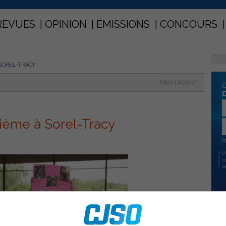
REVUES
OPINION
ÉMISSIONS
CONCOURS
SOREL-TRACY
PARTAGEZ
ième à Sorel-Tracy