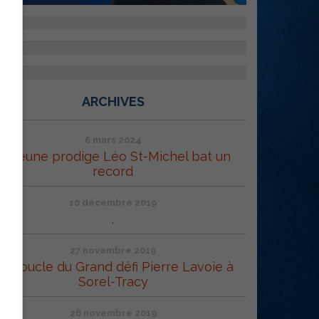
ARCHIVES
6 mars 2024
Le jeune prodige Léo St-Michel bat un
record
10 décembre 2019
.
27 novembre 2019
a Boucle du Grand défi Pierre Lavoie à
Sorel-Tracy
26 novembre 2019