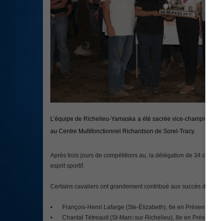
L’équipe de Richelieu-Yamaska a été sacrée vice-championne 
au Centre Multifonctionnel Richardson de Sorel-Tracy.
Après trois jours de compétitions au, la délégation de 34 cavali
esprit sportif.
Certains cavaliers ont grandement contribué aux succès de l’éq
•
François-Henri Lafarge (Ste-Élizabeth), 6e en Présentation 
•
Chantal Tétreault (St-Marc-sur-Richelieu), 8e en Présentati