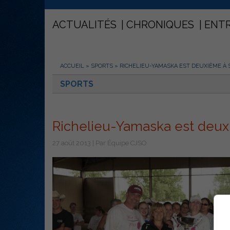
ACTUALITÉS
CHRONIQUES
ENT
ACCUEIL
»
SPORTS
»
RICHELIEU-YAMASKA EST DEUXIÈME À 
SPORTS
Richelieu-Yamaska est deux
27 août 2013 | Par Équipe CJSO