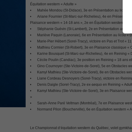
Équitation western « Adulte »
•
Mahée Mondou (St-Didace), 3e en Présentation au licou «
•
Ariane Fournier (St-Marc-sur-Richelieu), 4e en Présentatio
Plaisance western « 14-18 ans », 2e en Équitation western « 1
•
Stéphanie Guévin (St-Lambert), 2e en Présentation au licou
•
Mariève Paquin (Lanoraie), 6e en Présentation au licou « 
•
Marie-Pier Hébert (Sorel-Tracy), victoire en Pas et Trot « 1
•
Mathieu Cormier (St-Robert), 3e en Plaisance classique «
•
Karine Bousquet (St-Marc-sur-Richelieu), 4e en Reining « 
•
Cécile Poulin (Candiac), 3e position en Reining « 18 ans e
•
Gino Cournoyer (Ste-Victoire-de-Sorel), 5e en Obstacles we
•
Kamyl Mathieu (Ste-Victoire-de-Sorel), 8e en Obstacles we
•
Liane Cordeau Desnoyers (Sorel-Tracy), victoire en Reining
•
Denis Daigle (Sorel-Tracy), 2e ex-aequo en Reining « Adul
•
Kamyl Mathieu (Ste-Victoire-de-Sorel), 3e en Plaisance west
»
•
Sarah-Anne Paré Veltman (Montréal), 7e en Plaisance west
•
Normand Pilon (Boucherville), 6e en Équitation western « A
Le Championnat d‘équitation western du Québec, volet gymkhana