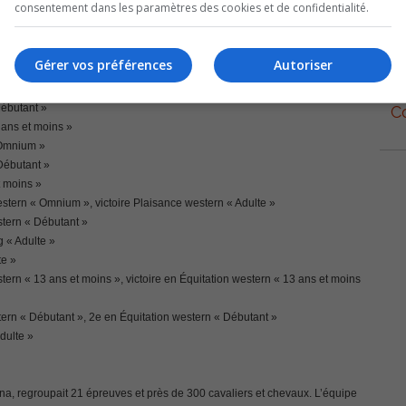
consentement dans les paramètres des cookies et de confidentialité.
Le
 14-18 ans », 2e en Obstacles western « Omnium »
n au licou « 14-18 ans », 4e en Obstacles western « Débutant », 2e en
Gérer vos préférences
Autoriser
4-18 ans »
 « 13 ans et moins », 7e en Plaisance western « 13 ans et moins »
Débutant »
C
1 ans et moins »
 Omnium »
Débutant »
t moins »
stern « Omnium », victoire Plaisance western « Adulte »
stern « Débutant »
 « Adulte »
te »
ern « 13 ans et moins », victoire en Équitation western « 13 ans et moins
ern « Débutant », 2e en Équitation western « Débutant »
dulte »
, regroupait 21 épreuves et près de 300 cavaliers et chevaux. L’équipe