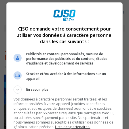
ACCUEIL
»
BLOGUE DE MYRIAM ARPIN
»
RENCONTRE AVEC DAFT ROCK EN
PRÉVISION DU SOREL GEEK ET DU GIB FEST
»
77E7C9B0-37F3-4140-8511-
F604F72183D0
CJSO demande votre consentement pour
utiliser vos données à caractère personnel
dans les cas suivants :
77e7c9b0-37f3-4140-8511-
Publicités et contenu personnalisés, mesure de
f604f72183d0
performance des publicités et du contenu, études
d’audience et développement de services
18 mai 2026 | Par Myriam Arpin
Stocker et/ou accéder à des informations sur un
appareil
En savoir plus
Vos données à caractère personnel seront traitées, et les
informations liées à votre appareil (cookies, identifiants
uniques et autres types de données) pourront être stockées
et consultées par 66 partenaires, ainsi que partagées avec lui,
ou utilisées spécifiquement par ce site. Nos partenaires et
nous-mêmes sommes susceptibles d'utiliser des données de
géolocalisation précises.
Liste des partenaires.