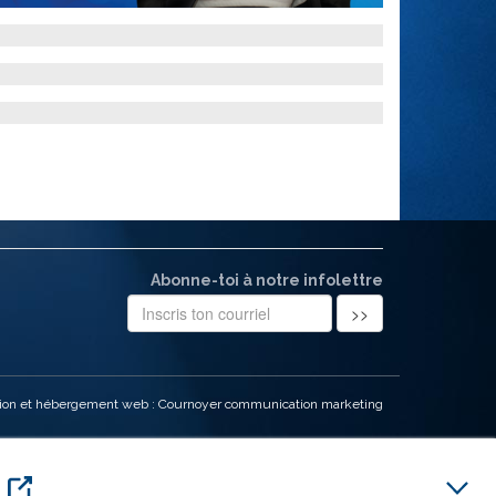
Abonne-toi à notre infolettre
ion et hébergement web : Cournoyer communication marketing