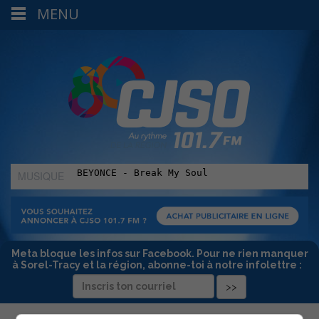
MENU
MUSIQUE
:
Meta bloque les infos sur Facebook. Pour ne rien manquer
à Sorel-Tracy et la région, abonne-toi à notre infolettre :