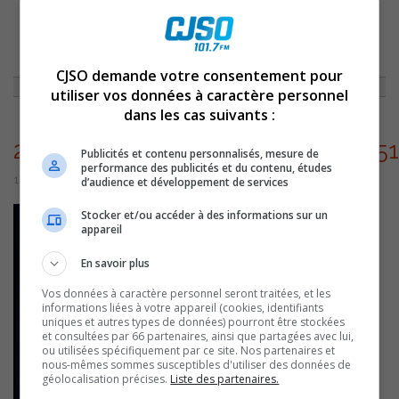
ACCUEIL
»
ENTREVUES
»
COMMENT RÉAGIR SI NOTRE ENFANT EST
VICTIME D’INTIMIDATION ?
»
275298921_500887278267119_5905134430752202870_N
CJSO demande votre consentement pour
utiliser vos données à caractère personnel
dans les cas suivants :
275298921_500887278267119_5905
Publicités et contenu personnalisés, mesure de
performance des publicités et du contenu, études
12 décembre 2022 | Par Équipe CJSO
d’audience et développement de services
Stocker et/ou accéder à des informations sur un
appareil
En savoir plus
Vos données à caractère personnel seront traitées, et les
informations liées à votre appareil (cookies, identifiants
uniques et autres types de données) pourront être stockées
et consultées par 66 partenaires, ainsi que partagées avec lui,
ou utilisées spécifiquement par ce site. Nos partenaires et
nous-mêmes sommes susceptibles d'utiliser des données de
géolocalisation précises.
Liste des partenaires.