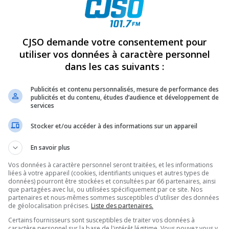
REVUES
OPINION
ÉMISSIONS
CONCOURS
CJSO demande votre consentement pour
utiliser vos données à caractère personnel
dans les cas suivants :
EUR POLITIQUE DENIS MARION SUITE AU DÉSISTEMENT DE JOCELYN
77679355_10159459241276708_3580384013286377888_N (1)
Publicités et contenu personnalisés, mesure de performance des
PARTAGEZ
publicités et du contenu, études d’audience et développement de
services
Stocker et/ou accéder à des informations sur un appareil
08_3580384013286377888_n (1)
En savoir plus
Vos données à caractère personnel seront traitées, et les informations
liées à votre appareil (cookies, identifiants uniques et autres types de
données) pourront être stockées et consultées par 66 partenaires, ainsi
que partagées avec lui, ou utilisées spécifiquement par ce site. Nos
partenaires et nous-mêmes sommes susceptibles d'utiliser des données
de géolocalisation précises.
Liste des partenaires.
Certains fournisseurs sont susceptibles de traiter vos données à
caractère personnel sur la base de l'intérêt légitime. Vous pouvez vous y