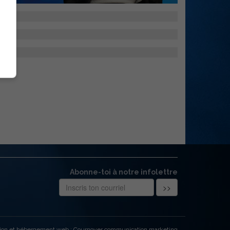
Abonne-toi à notre infolettre
ion et hébergement web : Cournoyer communication marketing