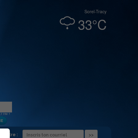
Sorel-Tracy
33°C
folettre :