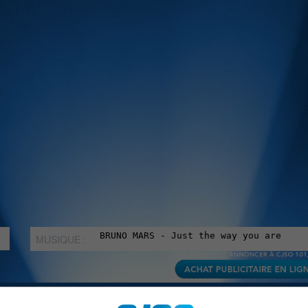
MUSIQUE :
rien manquer à Sorel-Tracy et la région, abonne-toi à notre in