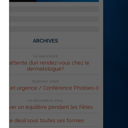
ARCHIVES
12 mars 2026
En attente d’un rendez-vous chez le
dermatologue?
8 janvier 2026
ppe et urgence / Conférence Phobies-0
10 décembre 2025
Trouver un équilibre pendant les Fêtes
Le deuil sous toutes ses formes