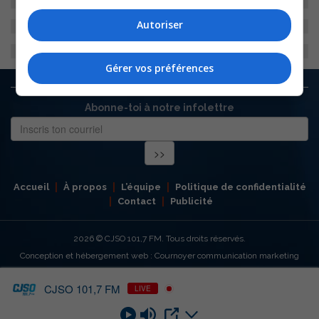
Autoriser
Gérer vos préférences
Abonne-toi à notre infolettre
Accueil
À propos
L’équipe
Politique de confidentialité
Contact
Publicité
2026
© CJSO 101,7 FM. Tous droits réservés.
Conception et hébergement web : Cournoyer communication marketing
CJSO 101,7 FM
LIVE