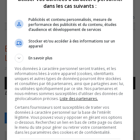
dans les cas suivants :
ACCUEIL
»
ACTUALITÉS
»
QUELQUES DIZAINES DE SORELOIS À LA
MARCHE DE L’ESPOIR
»
BTISSAM AMINE – MARCHE DE L’ESPOIR – 20220926
Publicités et contenu personnalisés, mesure de
performance des publicités et du contenu, études
d’audience et développement de services
Stocker et/ou accéder à des informations sur un
appareil
Btissam Amine – Marche de
l’espoir – 20220926
En savoir plus
Vos données à caractère personnel seront traitées, et les
26 septembre 2022 | Par Sylvain Rochon
informations liées à votre appareil (cookies, identifiants
uniques et autres types de données) pourront être stockées
Lecteur
et consultées par 66 partenaires, ainsi que partagées avec lui,
00:00
00:00
audio
ou utilisées spécifiquement par ce site. Nos partenaires et
Btissam Amine – Marche de l’espoir – 20220926
.
nous-mêmes sommes susceptibles d'utiliser des données de
géolocalisation précises.
Liste des partenaires.
Certains fournisseurs sont susceptibles de traiter vos
données à caractère personnel sur la base de l'intérêt
légitime. Vous pouvez vous y opposer en gérant vos options
Retour
ci-dessous. Recherchez un lien en bas de cette page ou dans
le menu du site pour gérer ou retirer votre consentement
dans les paramètres des cookies et de confidentialité.